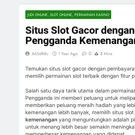
JUDI ONLINE, SLOT ONLINE, PERMAINAN KASINO
Situs Slot Gacor denga
Pengganda Kemenanga
0
A65d88c
1 Year Ago
8 Mins
Temukan situs slot gacor dengan pembayaran
memilih permainan slot terbaik dengan fitur
Salah satu daya tarik utama dalam permainan
Pengganda ini memberi peluang untuk meli
memberikan peluang meraih hadiah yang leb
kemenangan lebih banyak, memilih situs slo
kemenangan
yang menguntungkan adalah pil
untuk menang lebih besar semakin meningkat,
memperbesar kemenangan yang didapat.