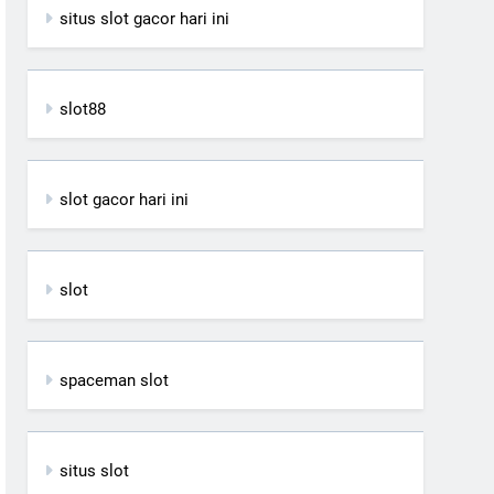
situs slot gacor hari ini
slot88
slot gacor hari ini
slot
spaceman slot
situs slot