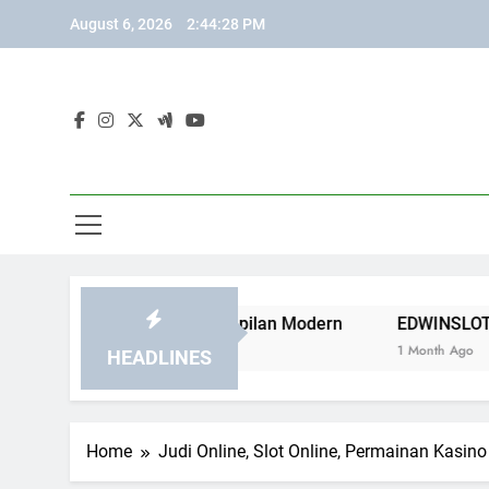
Skip
August 6, 2026
2:44:29 PM
to
content
Vse
Dapatk
s Praktis dan Tampilan Modern
EDWINSLOT Login: Anali
1 Month Ago
HEADLINES
Home
Judi Online, Slot Online, Permainan Kasino