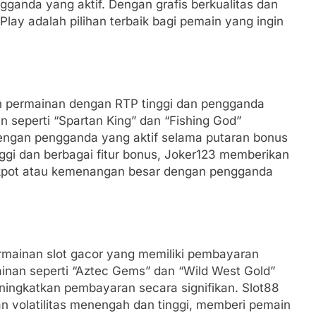
anda yang aktif. Dengan grafis berkualitas dan
ay adalah pilihan terbaik bagi pemain yang ingin
an permainan dengan RTP tinggi dan pengganda
seperti “Spartan King” dan “Fishing God”
ngan pengganda yang aktif selama putaran bonus
ggi dan berbagai fitur bonus, Joker123 memberikan
ckpot atau kemenangan besar dengan pengganda
ermainan slot gacor yang memiliki pembayaran
nan seperti “Aztec Gems” dan “Wild West Gold”
ingkatkan pembayaran secara signifikan. Slot88
an volatilitas menengah dan tinggi, memberi pemain