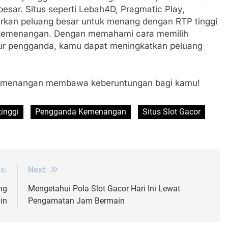
sar. Situs seperti Lebah4D, Pragmatic Play,
rkan peluang besar untuk menang dengan RTP tinggi
 kemenangan. Dengan memahami cara memilih
ur pengganda, kamu dapat meningkatkan peluang
kemenangan membawa keberuntungan bagi kamu!
inggi
Pengganda Kemenangan
Situs Slot Gacor
s:
Next:
ng
Mengetahui Pola Slot Gacor Hari Ini Lewat
in
Pengamatan Jam Bermain