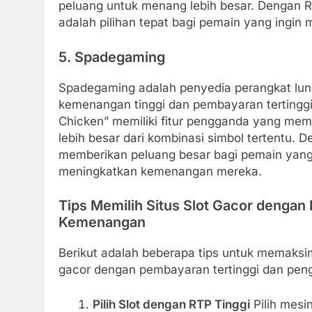
peluang untuk menang lebih besar. Dengan R
adalah pilihan tepat bagi pemain yang ingin
5.
Spadegaming
Spadegaming adalah penyedia perangkat l
kemenangan tinggi dan pembayaran tertinggi
Chicken” memiliki fitur pengganda yang m
lebih besar dari kombinasi simbol tertentu. 
memberikan peluang besar bagi pemain yan
meningkatkan kemenangan mereka.
Tips Memilih Situs Slot Gacor denga
Kemenangan
Berikut adalah beberapa tips untuk memaksi
gacor dengan pembayaran tertinggi dan pe
Pilih Slot dengan RTP Tinggi
Pilih mesi