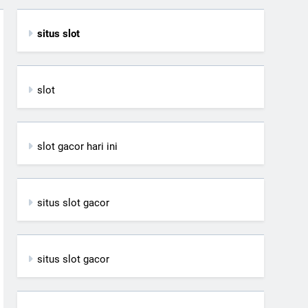
situs slot
slot
slot gacor hari ini
situs slot gacor
situs slot gacor