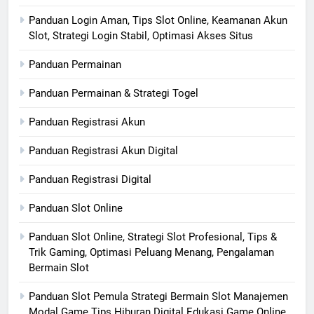
Panduan Login Aman, Tips Slot Online, Keamanan Akun
Slot, Strategi Login Stabil, Optimasi Akses Situs
Panduan Permainan
Panduan Permainan & Strategi Togel
Panduan Registrasi Akun
Panduan Registrasi Akun Digital
Panduan Registrasi Digital
Panduan Slot Online
Panduan Slot Online, Strategi Slot Profesional, Tips &
Trik Gaming, Optimasi Peluang Menang, Pengalaman
Bermain Slot
Panduan Slot Pemula Strategi Bermain Slot Manajemen
Modal Game Tips Hiburan Digital Edukasi Game Online