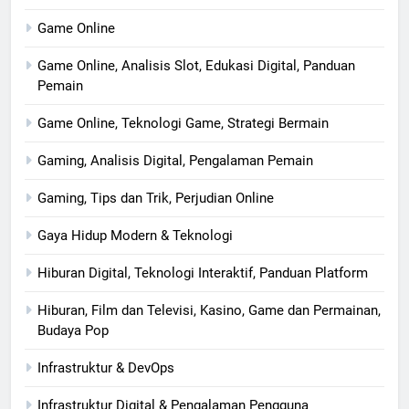
Game Online
Game Online, Analisis Slot, Edukasi Digital, Panduan
Pemain
Game Online, Teknologi Game, Strategi Bermain
Gaming, Analisis Digital, Pengalaman Pemain
Gaming, Tips dan Trik, Perjudian Online
Gaya Hidup Modern & Teknologi
Hiburan Digital, Teknologi Interaktif, Panduan Platform
Hiburan, Film dan Televisi, Kasino, Game dan Permainan,
Budaya Pop
Infrastruktur & DevOps
Infrastruktur Digital & Pengalaman Pengguna