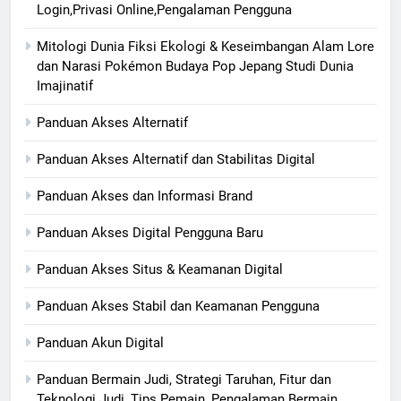
Login,Privasi Online,Pengalaman Pengguna
Mitologi Dunia Fiksi Ekologi & Keseimbangan Alam Lore
dan Narasi Pokémon Budaya Pop Jepang Studi Dunia
Imajinatif
Panduan Akses Alternatif
Panduan Akses Alternatif dan Stabilitas Digital
Panduan Akses dan Informasi Brand
Panduan Akses Digital Pengguna Baru
Panduan Akses Situs & Keamanan Digital
Panduan Akses Stabil dan Keamanan Pengguna
Panduan Akun Digital
Panduan Bermain Judi, Strategi Taruhan, Fitur dan
Teknologi Judi, Tips Pemain, Pengalaman Bermain