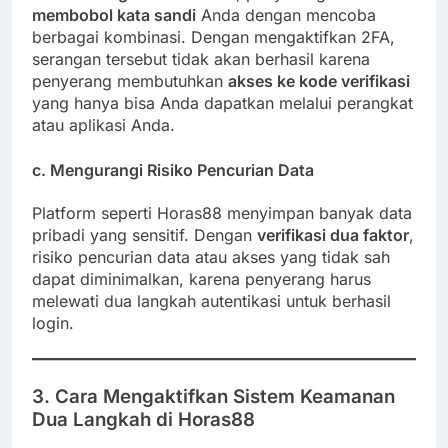
membobol kata sandi
Anda dengan mencoba
berbagai kombinasi. Dengan mengaktifkan 2FA,
serangan tersebut tidak akan berhasil karena
penyerang membutuhkan
akses ke kode verifikasi
yang hanya bisa Anda dapatkan melalui perangkat
atau aplikasi Anda.
c.
Mengurangi Risiko Pencurian Data
Platform seperti Horas88 menyimpan banyak data
pribadi yang sensitif. Dengan
verifikasi dua faktor
,
risiko pencurian data atau akses yang tidak sah
dapat diminimalkan, karena penyerang harus
melewati dua langkah autentikasi untuk berhasil
login.
3.
Cara Mengaktifkan Sistem Keamanan
Dua Langkah di Horas88