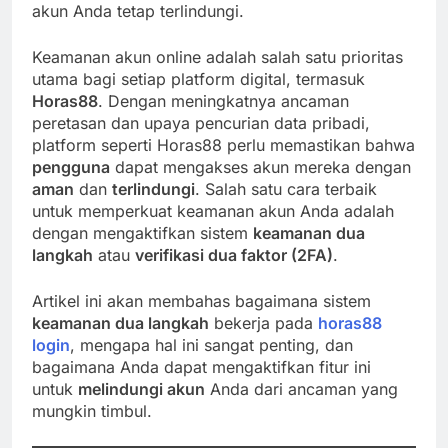
akun Anda tetap terlindungi.
Keamanan akun online adalah salah satu prioritas
utama bagi setiap platform digital, termasuk
Horas88
. Dengan meningkatnya ancaman
peretasan dan upaya pencurian data pribadi,
platform seperti Horas88 perlu memastikan bahwa
pengguna
dapat mengakses akun mereka dengan
aman
dan
terlindungi
. Salah satu cara terbaik
untuk memperkuat keamanan akun Anda adalah
dengan mengaktifkan sistem
keamanan dua
langkah
atau
verifikasi dua faktor (2FA)
.
Artikel ini akan membahas bagaimana sistem
keamanan dua langkah
bekerja pada
horas88
login
, mengapa hal ini sangat penting, dan
bagaimana Anda dapat mengaktifkan fitur ini
untuk
melindungi akun
Anda dari ancaman yang
mungkin timbul.