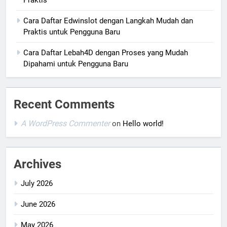
Praktis
Cara Daftar Edwinslot dengan Langkah Mudah dan
Praktis untuk Pengguna Baru
Cara Daftar Lebah4D dengan Proses yang Mudah
Dipahami untuk Pengguna Baru
Recent Comments
A WordPress Commenter
on
Hello world!
Archives
July 2026
June 2026
May 2026