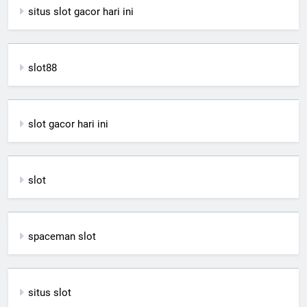
situs slot gacor hari ini
slot88
slot gacor hari ini
slot
spaceman slot
situs slot