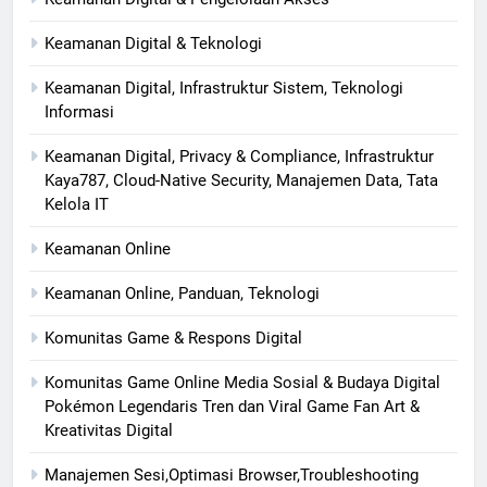
Keamanan Digital & Teknologi
Keamanan Digital, Infrastruktur Sistem, Teknologi
Informasi
Keamanan Digital, Privacy & Compliance, Infrastruktur
Kaya787, Cloud-Native Security, Manajemen Data, Tata
Kelola IT
Keamanan Online
Keamanan Online, Panduan, Teknologi
Komunitas Game & Respons Digital
Komunitas Game Online Media Sosial & Budaya Digital
Pokémon Legendaris Tren dan Viral Game Fan Art &
Kreativitas Digital
Manajemen Sesi,Optimasi Browser,Troubleshooting