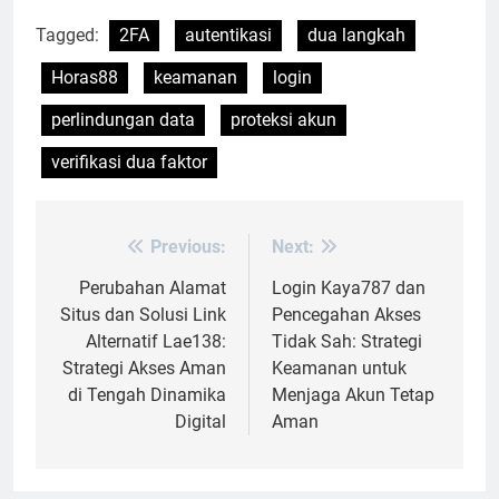
Tagged:
2FA
autentikasi
dua langkah
Horas88
keamanan
login
perlindungan data
proteksi akun
verifikasi dua faktor
Previous:
Next:
Post
navigation
Perubahan Alamat
Login Kaya787 dan
Situs dan Solusi Link
Pencegahan Akses
Alternatif Lae138:
Tidak Sah: Strategi
Strategi Akses Aman
Keamanan untuk
di Tengah Dinamika
Menjaga Akun Tetap
Digital
Aman