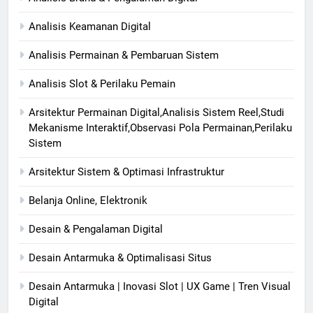
Analisis Keamanan Digital
Analisis Permainan & Pembaruan Sistem
Analisis Slot & Perilaku Pemain
Arsitektur Permainan Digital,Analisis Sistem Reel,Studi
Mekanisme Interaktif,Observasi Pola Permainan,Perilaku
Sistem
Arsitektur Sistem & Optimasi Infrastruktur
Belanja Online, Elektronik
Desain & Pengalaman Digital
Desain Antarmuka & Optimalisasi Situs
Desain Antarmuka | Inovasi Slot | UX Game | Tren Visual
Digital