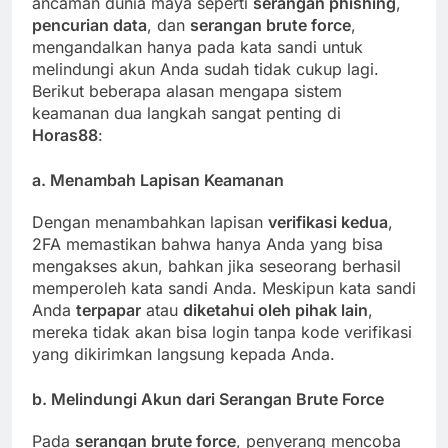
ancaman dunia maya seperti
serangan phishing
,
pencurian data
, dan
serangan brute force
,
mengandalkan hanya pada kata sandi untuk
melindungi akun Anda sudah tidak cukup lagi.
Berikut beberapa alasan mengapa sistem
keamanan dua langkah sangat penting di
Horas88
:
a.
Menambah Lapisan Keamanan
Dengan menambahkan lapisan
verifikasi kedua
,
2FA memastikan bahwa hanya Anda yang bisa
mengakses akun, bahkan jika seseorang berhasil
memperoleh kata sandi Anda. Meskipun kata sandi
Anda
terpapar
atau
diketahui oleh pihak lain
,
mereka tidak akan bisa login tanpa kode verifikasi
yang dikirimkan langsung kepada Anda.
b.
Melindungi Akun dari Serangan Brute Force
Pada
serangan brute force
, penyerang mencoba