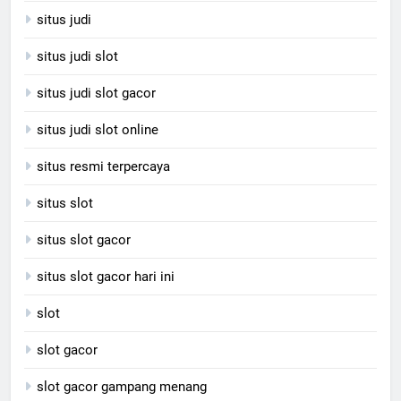
situs judi
situs judi slot
situs judi slot gacor
situs judi slot online
situs resmi terpercaya
situs slot
situs slot gacor
situs slot gacor hari ini
slot
slot gacor
slot gacor gampang menang