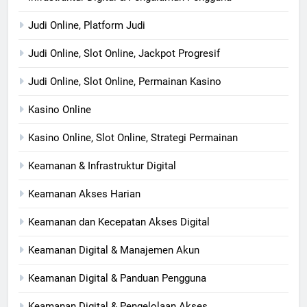
Judi Online, Platform Judi
Judi Online, Slot Online, Jackpot Progresif
Judi Online, Slot Online, Permainan Kasino
Kasino Online
Kasino Online, Slot Online, Strategi Permainan
Keamanan & Infrastruktur Digital
Keamanan Akses Harian
Keamanan dan Kecepatan Akses Digital
Keamanan Digital & Manajemen Akun
Keamanan Digital & Panduan Pengguna
Keamanan Digital & Pengelolaan Akses