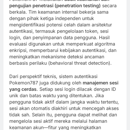
pengujian penetrasi (penetration testing)
secara
berkala. Tim keamanan internal bekerja sama
dengan pihak ketiga independen untuk
mengidentifikasi potensi celah dalam arsitektur
autentikasi, termasuk pengelolaan token, sesi
login, dan penyimpanan data pengguna. Hasil
evaluasi digunakan untuk memperkuat algoritma
enkripsi, memperbarui kebijakan autentikasi, dan
meningkatkan mekanisme deteksi ancaman
berbasis perilaku (behavioral threat detection).
Dari perspektif teknis, sistem autentikasi
Pokemon787 juga didukung oleh
manajemen sesi
yang cerdas
. Setiap sesi login dilacak dengan ID
unik dan batas waktu yang ditentukan. Jika
pengguna tidak aktif dalam jangka waktu tertentu,
sesi akan otomatis diakhiri untuk mencegah akses
tidak sah. Selain itu, pengguna dapat melihat dan
mengelola sesi aktif mereka melalui halaman
keamanan akun—fitur yang meningkatkan