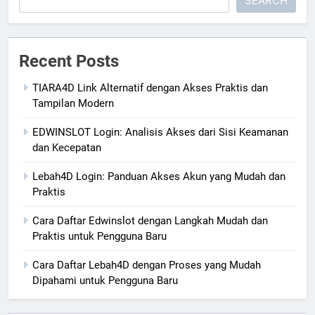
SEARCH
Recent Posts
TIARA4D Link Alternatif dengan Akses Praktis dan
Tampilan Modern
EDWINSLOT Login: Analisis Akses dari Sisi Keamanan
dan Kecepatan
Lebah4D Login: Panduan Akses Akun yang Mudah dan
Praktis
Cara Daftar Edwinslot dengan Langkah Mudah dan
Praktis untuk Pengguna Baru
Cara Daftar Lebah4D dengan Proses yang Mudah
Dipahami untuk Pengguna Baru