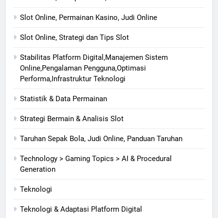
Slot Online, Permainan Kasino, Judi Online
Slot Online, Strategi dan Tips Slot
Stabilitas Platform Digital,Manajemen Sistem
Online,Pengalaman Pengguna,Optimasi
Performa,Infrastruktur Teknologi
Statistik & Data Permainan
Strategi Bermain & Analisis Slot
Taruhan Sepak Bola, Judi Online, Panduan Taruhan
Technology > Gaming Topics > AI & Procedural
Generation
Teknologi
Teknologi & Adaptasi Platform Digital