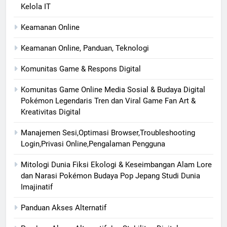
Kelola IT
Keamanan Online
Keamanan Online, Panduan, Teknologi
Komunitas Game & Respons Digital
Komunitas Game Online Media Sosial & Budaya Digital
Pokémon Legendaris Tren dan Viral Game Fan Art &
Kreativitas Digital
Manajemen Sesi,Optimasi Browser,Troubleshooting
Login,Privasi Online,Pengalaman Pengguna
Mitologi Dunia Fiksi Ekologi & Keseimbangan Alam Lore
dan Narasi Pokémon Budaya Pop Jepang Studi Dunia
Imajinatif
Panduan Akses Alternatif