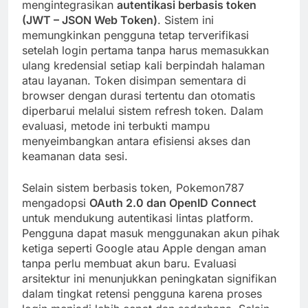
mengintegrasikan
autentikasi berbasis token
(JWT – JSON Web Token)
. Sistem ini
memungkinkan pengguna tetap terverifikasi
setelah login pertama tanpa harus memasukkan
ulang kredensial setiap kali berpindah halaman
atau layanan. Token disimpan sementara di
browser dengan durasi tertentu dan otomatis
diperbarui melalui sistem refresh token. Dalam
evaluasi, metode ini terbukti mampu
menyeimbangkan antara efisiensi akses dan
keamanan data sesi.
Selain sistem berbasis token, Pokemon787
mengadopsi
OAuth 2.0 dan OpenID Connect
untuk mendukung autentikasi lintas platform.
Pengguna dapat masuk menggunakan akun pihak
ketiga seperti Google atau Apple dengan aman
tanpa perlu membuat akun baru. Evaluasi
arsitektur ini menunjukkan peningkatan signifikan
dalam tingkat retensi pengguna karena proses