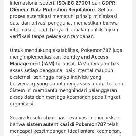
internasional seperti
ISO/IEC 27001
dan
GDPR
(General Data Protection Regulation)
. Setiap
proses autentikasi mematuhi prinsip minimisasi
data dan privasi pengguna, memastikan bahwa
informasi pribadi hanya digunakan untuk tujuan
verifikasi tanpa pelacakan tambahan.
Untuk mendukung skalabilitas, Pokemon787 juga
mengimplementasikan
Identity and Access
Management (IAM)
terpusat. IAM mengatur hak
akses setiap pengguna, baik internal maupun
eksternal, sehingga hanya individu yang
berwenang yang dapat mengakses modul tertentu.
Sistem ini membantu menghindari pelanggaran
akses data dan menjaga keamanan pada tingkat
organisasi.
Secara keseluruhan, hasil evaluasi menunjukkan
bahwa
sistem autentikasi di Pokemon787
telah
mencapai keseimbangan ideal antara keamanan,