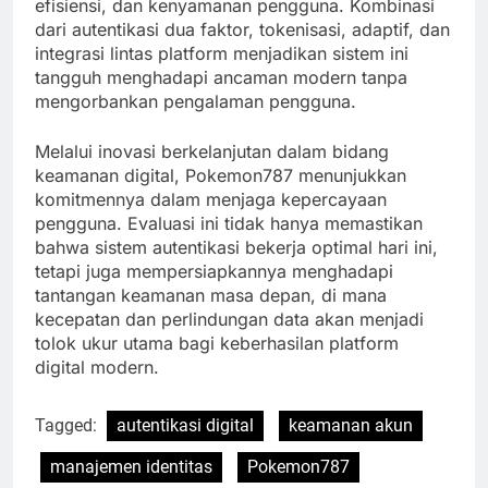
efisiensi, dan kenyamanan pengguna. Kombinasi
dari autentikasi dua faktor, tokenisasi, adaptif, dan
integrasi lintas platform menjadikan sistem ini
tangguh menghadapi ancaman modern tanpa
mengorbankan pengalaman pengguna.
Melalui inovasi berkelanjutan dalam bidang
keamanan digital, Pokemon787 menunjukkan
komitmennya dalam menjaga kepercayaan
pengguna. Evaluasi ini tidak hanya memastikan
bahwa sistem autentikasi bekerja optimal hari ini,
tetapi juga mempersiapkannya menghadapi
tantangan keamanan masa depan, di mana
kecepatan dan perlindungan data akan menjadi
tolok ukur utama bagi keberhasilan platform
digital modern.
Tagged:
autentikasi digital
keamanan akun
manajemen identitas
Pokemon787