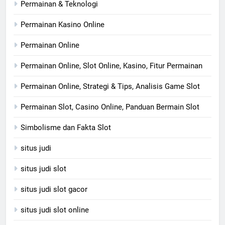
Permainan & Teknologi
Permainan Kasino Online
Permainan Online
Permainan Online, Slot Online, Kasino, Fitur Permainan
Permainan Online, Strategi & Tips, Analisis Game Slot
Permainan Slot, Casino Online, Panduan Bermain Slot
Simbolisme dan Fakta Slot
situs judi
situs judi slot
situs judi slot gacor
situs judi slot online