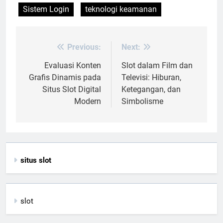
Sistem Login
teknologi keamanan
Previous:
Next:
Post
navigation
Evaluasi Konten
Slot dalam Film dan
Grafis Dinamis pada
Televisi: Hiburan,
Situs Slot Digital
Ketegangan, dan
Modern
Simbolisme
situs slot
slot