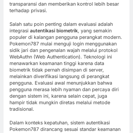
transparansi dan memberikan kontrol lebih besar
terhadap privasi.
Salah satu poin penting dalam evaluasi adalah
integrasi
autentikasi biometrik
, yang semakin
populer di kalangan pengguna perangkat modern.
Pokemon787 mulai menguji login menggunakan
sidik jari dan pengenalan wajah melalui protokol
WebAuthn (Web Authentication). Teknologi ini
menawarkan keamanan tinggi karena data
biometrik tidak pernah disimpan di server,
melainkan diverifikasi langsung di perangkat
pengguna. Evaluasi awal menunjukkan bahwa
pengguna merasa lebih nyaman dan percaya diri
dengan sistem ini, karena selain cepat, juga
hampir tidak mungkin diretas melalui metode
tradisional.
Dalam konteks kepatuhan, sistem autentikasi
Pokemon787 dirancang sesuai standar keamanan