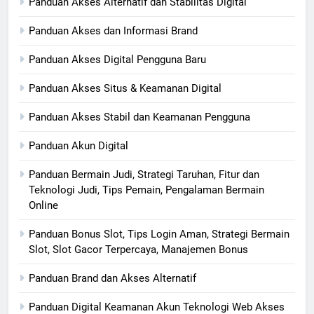
Panduan Akses Alternatif dan Stabilitas Digital
Panduan Akses dan Informasi Brand
Panduan Akses Digital Pengguna Baru
Panduan Akses Situs & Keamanan Digital
Panduan Akses Stabil dan Keamanan Pengguna
Panduan Akun Digital
Panduan Bermain Judi, Strategi Taruhan, Fitur dan
Teknologi Judi, Tips Pemain, Pengalaman Bermain
Online
Panduan Bonus Slot, Tips Login Aman, Strategi Bermain
Slot, Slot Gacor Terpercaya, Manajemen Bonus
Panduan Brand dan Akses Alternatif
Panduan Digital Keamanan Akun Teknologi Web Akses