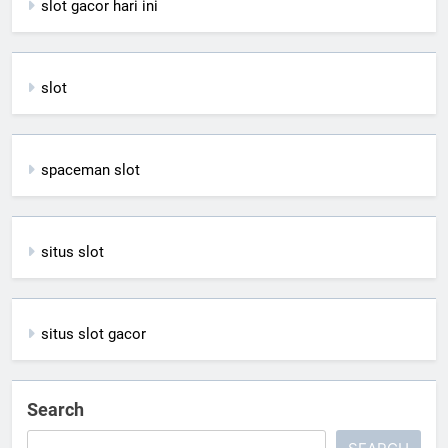
slot gacor hari ini
slot
spaceman slot
situs slot
situs slot gacor
Search