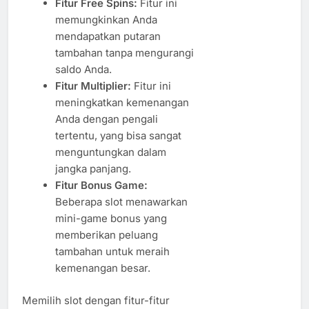
Fitur Free Spins:
Fitur ini
memungkinkan Anda
mendapatkan putaran
tambahan tanpa mengurangi
saldo Anda.
Fitur Multiplier:
Fitur ini
meningkatkan kemenangan
Anda dengan pengali
tertentu, yang bisa sangat
menguntungkan dalam
jangka panjang.
Fitur Bonus Game:
Beberapa slot menawarkan
mini-game bonus yang
memberikan peluang
tambahan untuk meraih
kemenangan besar.
Memilih slot dengan fitur-fitur