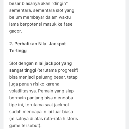
besar biasanya akan “dingin”
sementara, sementara slot yang
belum membayar dalam waktu
lama berpotensi masuk ke fase
gacor.
2.
Perhatikan Nilai Jackpot
Tertinggi
Slot dengan
nilai jackpot yang
sangat tinggi
(terutama progresif)
bisa menjadi peluang besar, tetapi
juga penuh risiko karena
volatilitasnya. Pemain yang siap
bermain panjang bisa mencoba
tipe ini, terutama saat jackpot
sudah mencapai nilai luar biasa
(misalnya di atas rata-rata historis
game tersebut).