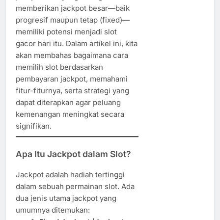
memberikan jackpot besar—baik
progresif maupun tetap (fixed)—
memiliki potensi menjadi slot
gacor hari itu. Dalam artikel ini, kita
akan membahas bagaimana cara
memilih slot berdasarkan
pembayaran jackpot, memahami
fitur-fiturnya, serta strategi yang
dapat diterapkan agar peluang
kemenangan meningkat secara
signifikan.
Apa Itu Jackpot dalam Slot?
Jackpot adalah hadiah tertinggi
dalam sebuah permainan slot. Ada
dua jenis utama jackpot yang
umumnya ditemukan: