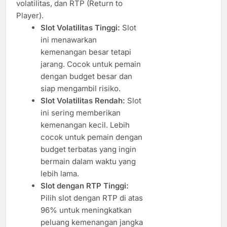
volatilitas, dan RTP (Return to
Player).
Slot Volatilitas Tinggi:
Slot
ini menawarkan
kemenangan besar tetapi
jarang. Cocok untuk pemain
dengan budget besar dan
siap mengambil risiko.
Slot Volatilitas Rendah:
Slot
ini sering memberikan
kemenangan kecil. Lebih
cocok untuk pemain dengan
budget terbatas yang ingin
bermain dalam waktu yang
lebih lama.
Slot dengan RTP Tinggi:
Pilih slot dengan RTP di atas
96% untuk meningkatkan
peluang kemenangan jangka