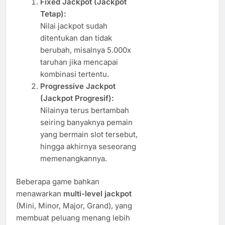
Fixed Jackpot (Jackpot
Tetap):
Nilai jackpot sudah
ditentukan dan tidak
berubah, misalnya 5.000x
taruhan jika mencapai
kombinasi tertentu.
Progressive Jackpot
(Jackpot Progresif):
Nilainya terus bertambah
seiring banyaknya pemain
yang bermain slot tersebut,
hingga akhirnya seseorang
memenangkannya.
Beberapa game bahkan
menawarkan
multi-level jackpot
(Mini, Minor, Major, Grand), yang
membuat peluang menang lebih