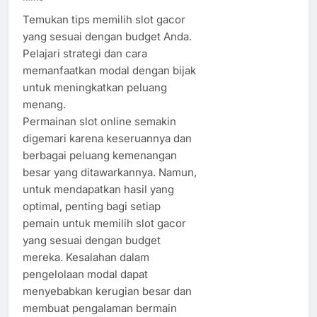
Temukan tips memilih slot gacor
yang sesuai dengan budget Anda.
Pelajari strategi dan cara
memanfaatkan modal dengan bijak
untuk meningkatkan peluang
menang.
Permainan slot online semakin
digemari karena keseruannya dan
berbagai peluang kemenangan
besar yang ditawarkannya. Namun,
untuk mendapatkan hasil yang
optimal, penting bagi setiap
pemain untuk memilih slot gacor
yang sesuai dengan budget
mereka. Kesalahan dalam
pengelolaan modal dapat
menyebabkan kerugian besar dan
membuat pengalaman bermain