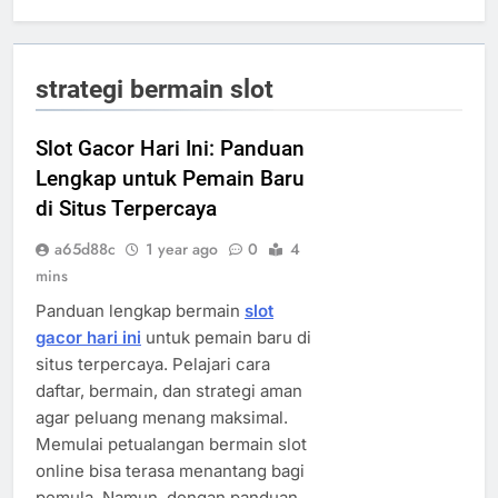
strategi bermain slot
Slot Gacor Hari Ini: Panduan
Lengkap untuk Pemain Baru
di Situs Terpercaya
a65d88c
1 year ago
0
4
mins
Panduan lengkap bermain
slot
gacor hari ini
untuk pemain baru di
situs terpercaya. Pelajari cara
daftar, bermain, dan strategi aman
agar peluang menang maksimal.
Memulai petualangan bermain slot
online bisa terasa menantang bagi
pemula. Namun, dengan panduan