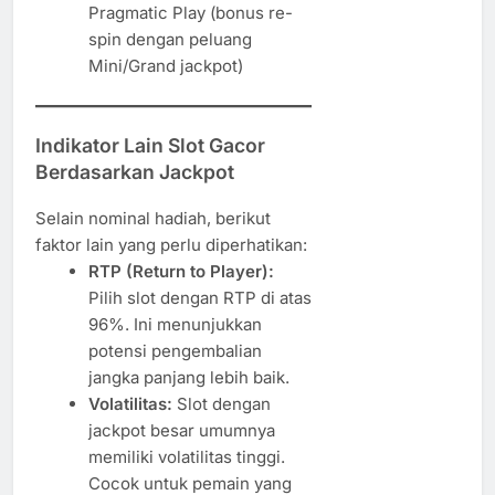
Pragmatic Play (bonus re-
spin dengan peluang
Mini/Grand jackpot)
Indikator Lain Slot Gacor
Berdasarkan Jackpot
Selain nominal hadiah, berikut
faktor lain yang perlu diperhatikan:
RTP (Return to Player):
Pilih slot dengan RTP di atas
96%. Ini menunjukkan
potensi pengembalian
jangka panjang lebih baik.
Volatilitas:
Slot dengan
jackpot besar umumnya
memiliki volatilitas tinggi.
Cocok untuk pemain yang