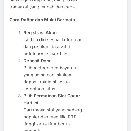
transaksi yang mudah dan cepat.
Cara Daftar dan Mulai Bermain
Registrasi Akun
Isi data diri sesuai ketentuan
dan pastikan data valid
untuk proses verifikasi.
Deposit Dana
Pilih metode pembayaran
yang aman dan lakukan
deposit minimal sesuai
ketentuan situs.
Pilih Permainan Slot Gacor
Hari Ini
Cari mesin slot yang sedang
populer dan memiliki RTP
tinggi serta fitur bonus
menarik.