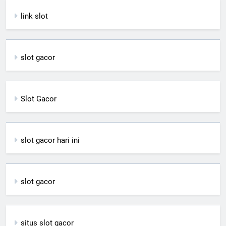
link slot
slot gacor
Slot Gacor
slot gacor hari ini
slot gacor
situs slot gacor