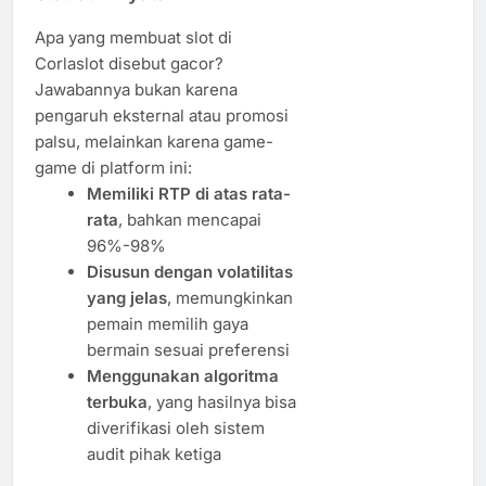
Apa yang membuat slot di
Corlaslot disebut gacor?
Jawabannya bukan karena
pengaruh eksternal atau promosi
palsu, melainkan karena game-
game di platform ini:
Memiliki RTP di atas rata-
rata
, bahkan mencapai
96%-98%
Disusun dengan volatilitas
yang jelas
, memungkinkan
pemain memilih gaya
bermain sesuai preferensi
Menggunakan algoritma
terbuka
, yang hasilnya bisa
diverifikasi oleh sistem
audit pihak ketiga