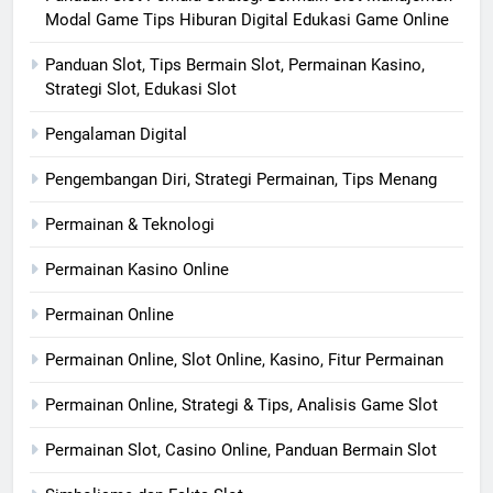
Modal Game Tips Hiburan Digital Edukasi Game Online
Panduan Slot, Tips Bermain Slot, Permainan Kasino,
Strategi Slot, Edukasi Slot
Pengalaman Digital
Pengembangan Diri, Strategi Permainan, Tips Menang
Permainan & Teknologi
Permainan Kasino Online
Permainan Online
Permainan Online, Slot Online, Kasino, Fitur Permainan
Permainan Online, Strategi & Tips, Analisis Game Slot
Permainan Slot, Casino Online, Panduan Bermain Slot