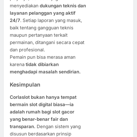
menyediakan
dukungan teknis dan
layanan pelanggan yang aktif
24/7
. Setiap laporan yang masuk,
baik tentang gangguan teknis
maupun pertanyaan terkait
permainan, ditangani secara cepat
dan profesional.
Pemain pun bisa merasa aman
karena
tidak dibiarkan
menghadapi masalah sendirian.
Kesimpulan
Corlaslot bukan hanya tempat
bermain slot digital biasa—ia
adalah rumah bagi slot gacor
yang benar-benar fair dan
transparan.
Dengan sistem yang
disusun berdasarkan prinsip