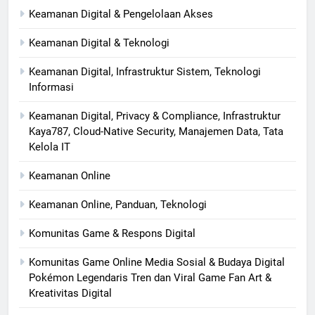
Keamanan Digital & Pengelolaan Akses
Keamanan Digital & Teknologi
Keamanan Digital, Infrastruktur Sistem, Teknologi
Informasi
Keamanan Digital, Privacy & Compliance, Infrastruktur
Kaya787, Cloud-Native Security, Manajemen Data, Tata
Kelola IT
Keamanan Online
Keamanan Online, Panduan, Teknologi
Komunitas Game & Respons Digital
Komunitas Game Online Media Sosial & Budaya Digital
Pokémon Legendaris Tren dan Viral Game Fan Art &
Kreativitas Digital