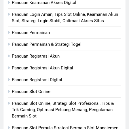
Panduan Keamanan Akses Digital
Panduan Login Aman, Tips Slot Online, Keamanan Akun
Slot, Strategi Login Stabil, Optimasi Akses Situs
Panduan Permainan
Panduan Permainan & Strategi Togel
Panduan Registrasi Akun
Panduan Registrasi Akun Digital
Panduan Registrasi Digital
Panduan Slot Online
Panduan Slot Online, Strategi Slot Profesional, Tips &
Trik Gaming, Optimasi Peluang Menang, Pengalaman
Bermain Slot
Panduan Slot Pemula Strategi Bermain Slot Manajemen