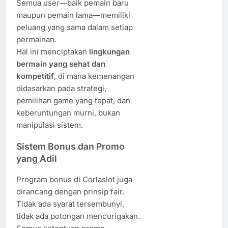
Semua user—baik pemain baru
maupun pemain lama—memiliki
peluang yang sama dalam setiap
permainan.
Hal ini menciptakan
lingkungan
bermain yang sehat dan
kompetitif
, di mana kemenangan
didasarkan pada strategi,
pemilihan game yang tepat, dan
keberuntungan murni, bukan
manipulasi sistem.
Sistem Bonus dan Promo
yang Adil
Program bonus di Corlaslot juga
dirancang dengan prinsip fair.
Tidak ada syarat tersembunyi,
tidak ada potongan mencurigakan.