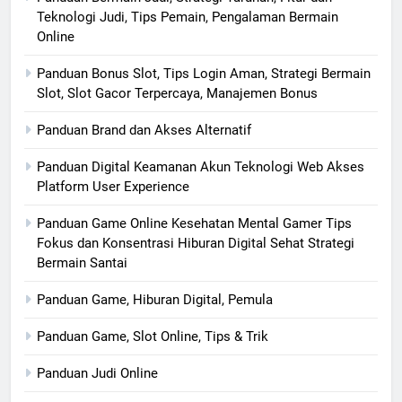
Teknologi Judi, Tips Pemain, Pengalaman Bermain
Online
Panduan Bonus Slot, Tips Login Aman, Strategi Bermain
Slot, Slot Gacor Terpercaya, Manajemen Bonus
Panduan Brand dan Akses Alternatif
Panduan Digital Keamanan Akun Teknologi Web Akses
Platform User Experience
Panduan Game Online Kesehatan Mental Gamer Tips
Fokus dan Konsentrasi Hiburan Digital Sehat Strategi
Bermain Santai
Panduan Game, Hiburan Digital, Pemula
Panduan Game, Slot Online, Tips & Trik
Panduan Judi Online