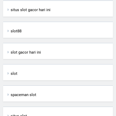
situs slot gacor hari ini
slot88
slot gacor hari ini
slot
spaceman slot