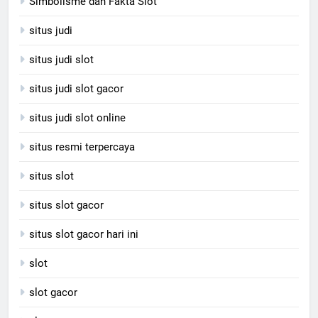
Simbolisme dan Fakta Slot
situs judi
situs judi slot
situs judi slot gacor
situs judi slot online
situs resmi terpercaya
situs slot
situs slot gacor
situs slot gacor hari ini
slot
slot gacor