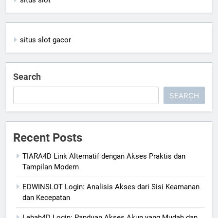
situs slot
situs slot gacor
Search
SEARCH
Recent Posts
TIARA4D Link Alternatif dengan Akses Praktis dan
Tampilan Modern
EDWINSLOT Login: Analisis Akses dari Sisi Keamanan
dan Kecepatan
Lebah4D Login: Panduan Akses Akun yang Mudah dan