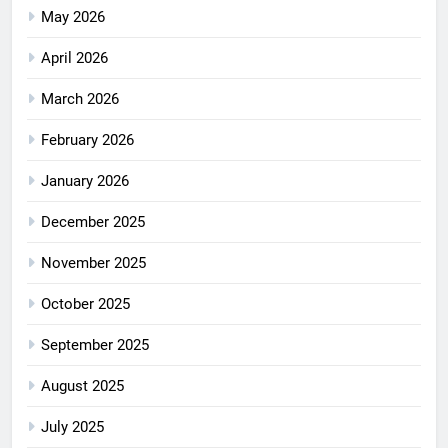
May 2026
April 2026
March 2026
February 2026
January 2026
December 2025
November 2025
October 2025
September 2025
August 2025
July 2025