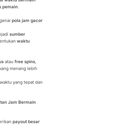
as pemain
.
ngenai
pola jam gacor
njadi
sumber
nentukan
waktu
us
atau
free spins
,
uang menang lebih
waktu yang tepat dan
atan Jam Bermain
erikan
payout besar