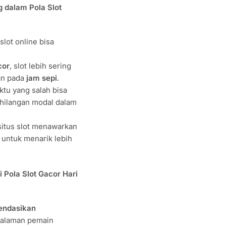
 dalam Pola Slot
lot online bisa
cor
, slot lebih sering
an pada
jam sepi
.
tu yang salah bisa
hilangan modal dalam
itus slot menawarkan
untuk menarik lebih
Pola Slot Gacor Hari
endasikan
alaman pemain