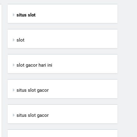
situs slot
slot
slot gacor hari ini
situs slot gacor
situs slot gacor