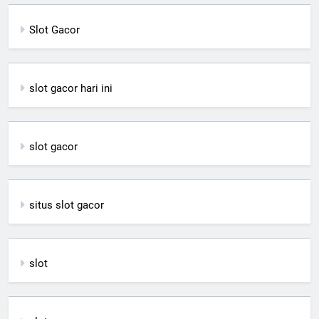
Slot Gacor
slot gacor hari ini
slot gacor
situs slot gacor
slot