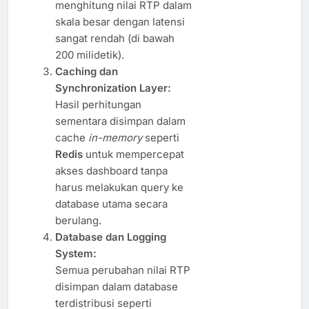
menghitung nilai RTP dalam
skala besar dengan latensi
sangat rendah (di bawah
200 milidetik).
Caching dan
Synchronization Layer:
Hasil perhitungan
sementara disimpan dalam
cache
in-memory
seperti
Redis
untuk mempercepat
akses dashboard tanpa
harus melakukan query ke
database utama secara
berulang.
Database dan Logging
System:
Semua perubahan nilai RTP
disimpan dalam database
terdistribusi seperti