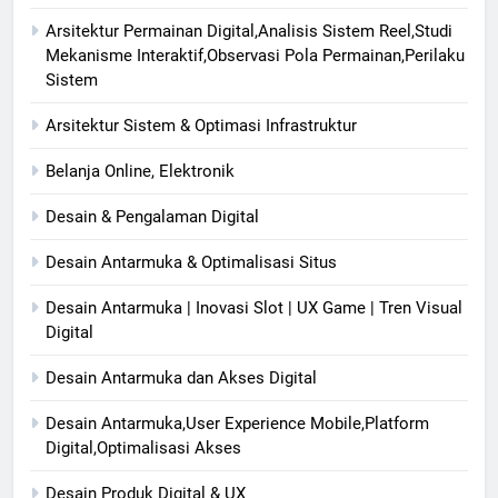
Arsitektur Permainan Digital,Analisis Sistem Reel,Studi
Mekanisme Interaktif,Observasi Pola Permainan,Perilaku
Sistem
Arsitektur Sistem & Optimasi Infrastruktur
Belanja Online, Elektronik
Desain & Pengalaman Digital
Desain Antarmuka & Optimalisasi Situs
Desain Antarmuka | Inovasi Slot | UX Game | Tren Visual
Digital
Desain Antarmuka dan Akses Digital
Desain Antarmuka,User Experience Mobile,Platform
Digital,Optimalisasi Akses
Desain Produk Digital & UX