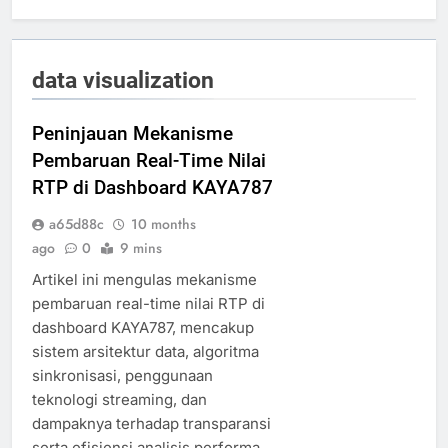
data visualization
Peninjauan Mekanisme
Pembaruan Real-Time Nilai
RTP di Dashboard KAYA787
a65d88c
10 months
ago
0
9 mins
Artikel ini mengulas mekanisme
pembaruan real-time nilai RTP di
dashboard KAYA787, mencakup
sistem arsitektur data, algoritma
sinkronisasi, penggunaan
teknologi streaming, dan
dampaknya terhadap transparansi
serta efisiensi analisis performa