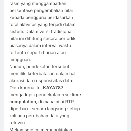
rasio yang menggambarkan
persentase pengembalian nilai
kepada pengguna berdasarkan
total aktivitas yang terjadi dalam
sistem. Dalam versi tradisional,
nilai ini dihitung secara periodik,
biasanya dalam interval waktu
tertentu seperti harian atau
mingguan.
Namun, pendekatan tersebut
memiliki keterbatasan dalam hal
akurasi dan responsivitas data.
Oleh karena itu,
KAYA787
mengadopsi pendekatan
real-time
computation
, di mana nilai RTP
diperbarui secara langsung setiap
kali ada perubahan data yang
relevan.
Mekanisme ini memungkinkan