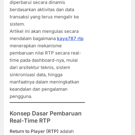
diperbarui secara dinamis
berdasarkan aktivitas dan data
transaksi yang terus mengalir ke
sistem.
Artikel ini akan mengulas secara
mendalam bagaimana
kaya787 rtp
menerapkan mekanisme
pembaruan nilai RTP secara real-
time pada dashboard-nya, mulai
dari arsitektur teknis, sistem
sinkronisasi data, hingga
manfaatnya dalam meningkatkan
keandalan dan pengalaman
pengguna.
Konsep Dasar Pembaruan
Real-Time RTP
Return to Player (RTP)
adalah