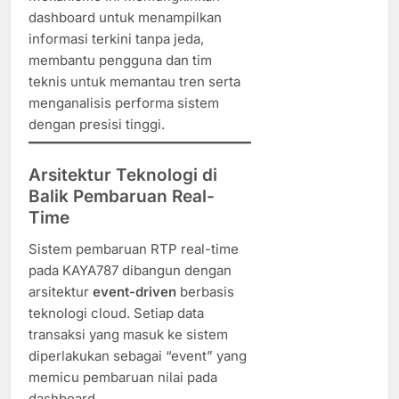
dashboard untuk menampilkan
informasi terkini tanpa jeda,
membantu pengguna dan tim
teknis untuk memantau tren serta
menganalisis performa sistem
dengan presisi tinggi.
Arsitektur Teknologi di
Balik Pembaruan Real-
Time
Sistem pembaruan RTP real-time
pada KAYA787 dibangun dengan
arsitektur
event-driven
berbasis
teknologi cloud. Setiap data
transaksi yang masuk ke sistem
diperlakukan sebagai “event” yang
memicu pembaruan nilai pada
dashboard.