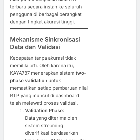
terbaru secara instan ke seluruh
pengguna di berbagai perangkat
dengan tingkat akurasi tinggi.
Mekanisme Sinkronisasi
Data dan Validasi
Kecepatan tanpa akurasi tidak
memiliki arti. Oleh karena itu,
KAYA787 menerapkan sistem
two-
phase validation
untuk
memastikan setiap pembaruan nilai
RTP yang muncul di dashboard
telah melewati proses validasi.
Validation Phase:
Data yang diterima oleh
sistem streaming
diverifikasi berdasarkan