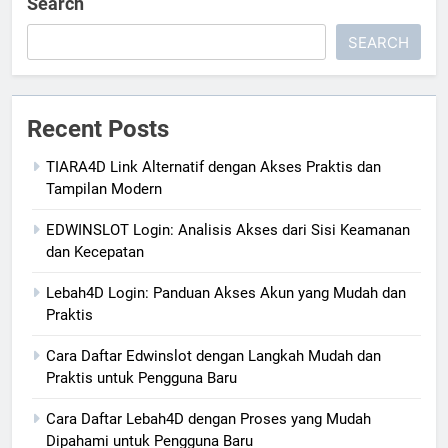
Search
SEARCH
Recent Posts
TIARA4D Link Alternatif dengan Akses Praktis dan
Tampilan Modern
EDWINSLOT Login: Analisis Akses dari Sisi Keamanan
dan Kecepatan
Lebah4D Login: Panduan Akses Akun yang Mudah dan
Praktis
Cara Daftar Edwinslot dengan Langkah Mudah dan
Praktis untuk Pengguna Baru
Cara Daftar Lebah4D dengan Proses yang Mudah
Dipahami untuk Pengguna Baru