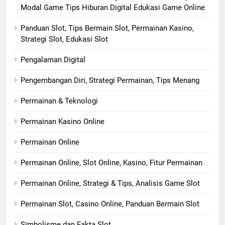
Modal Game Tips Hiburan Digital Edukasi Game Online
Panduan Slot, Tips Bermain Slot, Permainan Kasino,
Strategi Slot, Edukasi Slot
Pengalaman Digital
Pengembangan Diri, Strategi Permainan, Tips Menang
Permainan & Teknologi
Permainan Kasino Online
Permainan Online
Permainan Online, Slot Online, Kasino, Fitur Permainan
Permainan Online, Strategi & Tips, Analisis Game Slot
Permainan Slot, Casino Online, Panduan Bermain Slot
Simbolisme dan Fakta Slot