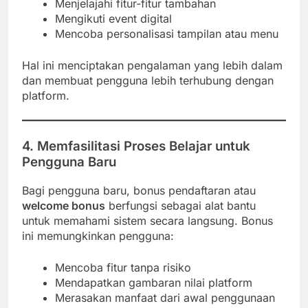
Menjelajahi fitur-fitur tambahan
Mengikuti event digital
Mencoba personalisasi tampilan atau menu
Hal ini menciptakan pengalaman yang lebih dalam
dan membuat pengguna lebih terhubung dengan
platform.
4. Memfasilitasi Proses Belajar untuk
Pengguna Baru
Bagi pengguna baru, bonus pendaftaran atau
welcome bonus
berfungsi sebagai alat bantu
untuk memahami sistem secara langsung. Bonus
ini memungkinkan pengguna:
Mencoba fitur tanpa risiko
Mendapatkan gambaran nilai platform
Merasakan manfaat dari awal penggunaan