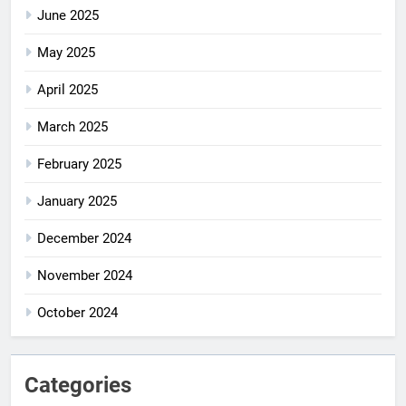
June 2025
May 2025
April 2025
March 2025
February 2025
January 2025
December 2024
November 2024
October 2024
Categories