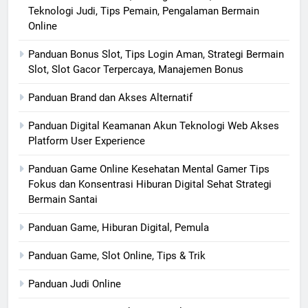
Teknologi Judi, Tips Pemain, Pengalaman Bermain
Online
Panduan Bonus Slot, Tips Login Aman, Strategi Bermain
Slot, Slot Gacor Terpercaya, Manajemen Bonus
Panduan Brand dan Akses Alternatif
Panduan Digital Keamanan Akun Teknologi Web Akses
Platform User Experience
Panduan Game Online Kesehatan Mental Gamer Tips
Fokus dan Konsentrasi Hiburan Digital Sehat Strategi
Bermain Santai
Panduan Game, Hiburan Digital, Pemula
Panduan Game, Slot Online, Tips & Trik
Panduan Judi Online