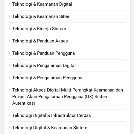
Teknologi & Keamanan Digital
Teknologi & Keamanan Siber
Teknologi & Kinerja Sistem
Teknologi & Panduan Akses
Teknologi & Panduan Pengguna
Teknologi & Pengalaman Digital
Teknologi & Pengalaman Pengguna
Teknologi Akses Digital Multi-Perangkat Keamanan dan
Privasi Akun Pengalaman Pengguna (UX) Sistem
Autentikasi
Teknologi Digital & Infrastruktur Cerdas
Teknologi Digital & Keamanan Sistem