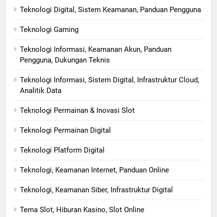
Teknologi Digital, Sistem Keamanan, Panduan Pengguna
Teknologi Gaming
Teknologi Informasi, Keamanan Akun, Panduan
Pengguna, Dukungan Teknis
Teknologi Informasi, Sistem Digital, Infrastruktur Cloud,
Analitik Data
Teknologi Permainan & Inovasi Slot
Teknologi Permainan Digital
Teknologi Platform Digital
Teknologi, Keamanan Internet, Panduan Online
Teknologi, Keamanan Siber, Infrastruktur Digital
Tema Slot, Hiburan Kasino, Slot Online