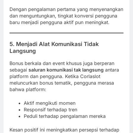
Dengan pengalaman pertama yang menyenangkan
dan menguntungkan, tingkat konversi pengguna
baru menjadi pengguna aktif pun meningkat.
5. Menjadi Alat Komunikasi Tidak
Langsung
Bonus berkala dan event khusus juga berperan
sebagai
saluran komunikasi tak langsung
antara
platform dan pengguna. Ketika Corlaslot
meluncurkan bonus tematik, pengguna merasa
bahwa platform:
Aktif mengikuti momen
Responsif terhadap tren
Peduli terhadap pengalaman mereka
Kesan positif ini meningkatkan persepsi terhadap