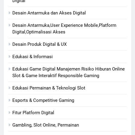
Digital
Desain Antarmuka dan Akses Digital
Desain Antarmuka,User Experience Mobile,Platform
Digital,Optimalisasi Akses
Desain Produk Digital & UX
Edukasi & Informasi
Edukasi Game Digital Manajemen Risiko Hiburan Online
Slot & Game Interaktif Responsible Gaming
Edukasi Permainan & Teknologi Slot
Esports & Competitive Gaming
Fitur Platform Digital
Gambling, Slot Online, Permainan