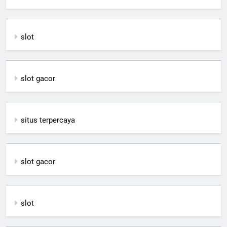
slot
slot gacor
situs terpercaya
slot gacor
slot