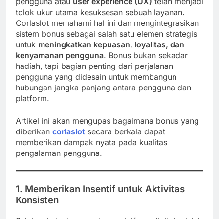
pengguna atau
user experience (UX)
telah menjadi
tolok ukur utama kesuksesan sebuah layanan.
Corlaslot memahami hal ini dan mengintegrasikan
sistem bonus sebagai salah satu elemen strategis
untuk
meningkatkan kepuasan, loyalitas, dan
kenyamanan pengguna
. Bonus bukan sekadar
hadiah, tapi bagian penting dari perjalanan
pengguna yang didesain untuk membangun
hubungan jangka panjang antara pengguna dan
platform.
Artikel ini akan mengupas bagaimana bonus yang
diberikan
corlaslot
secara berkala dapat
memberikan dampak nyata pada kualitas
pengalaman pengguna.
1. Memberikan Insentif untuk Aktivitas
Konsisten