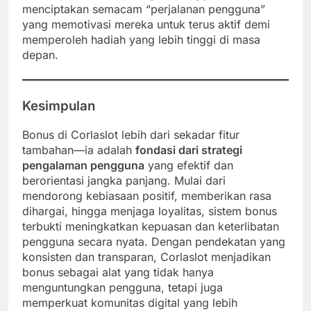
menciptakan semacam “perjalanan pengguna”
yang memotivasi mereka untuk terus aktif demi
memperoleh hadiah yang lebih tinggi di masa
depan.
Kesimpulan
Bonus di Corlaslot lebih dari sekadar fitur
tambahan—ia adalah
fondasi dari strategi
pengalaman pengguna
yang efektif dan
berorientasi jangka panjang. Mulai dari
mendorong kebiasaan positif, memberikan rasa
dihargai, hingga menjaga loyalitas, sistem bonus
terbukti meningkatkan kepuasan dan keterlibatan
pengguna secara nyata. Dengan pendekatan yang
konsisten dan transparan, Corlaslot menjadikan
bonus sebagai alat yang tidak hanya
menguntungkan pengguna, tetapi juga
memperkuat komunitas digital yang lebih