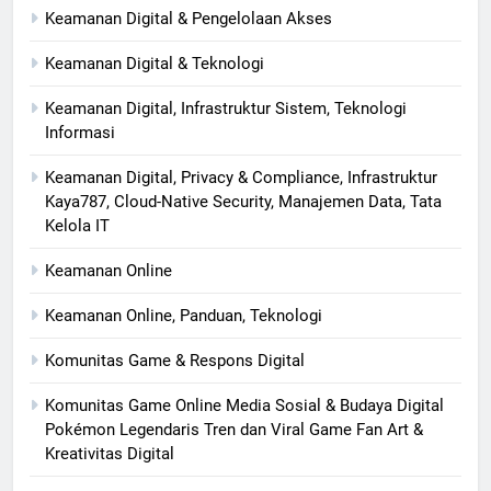
Keamanan Digital & Pengelolaan Akses
Keamanan Digital & Teknologi
Keamanan Digital, Infrastruktur Sistem, Teknologi
Informasi
Keamanan Digital, Privacy & Compliance, Infrastruktur
Kaya787, Cloud-Native Security, Manajemen Data, Tata
Kelola IT
Keamanan Online
Keamanan Online, Panduan, Teknologi
Komunitas Game & Respons Digital
Komunitas Game Online Media Sosial & Budaya Digital
Pokémon Legendaris Tren dan Viral Game Fan Art &
Kreativitas Digital