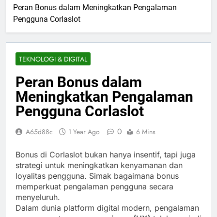
Peran Bonus dalam Meningkatkan Pengalaman
Pengguna Corlaslot
TEKNOLOGI & DIGITAL
Peran Bonus dalam
Meningkatkan Pengalaman
Pengguna Corlaslot
0
A65d88c
1 Year Ago
6 Mins
Bonus di Corlaslot bukan hanya insentif, tapi juga
strategi untuk meningkatkan kenyamanan dan
loyalitas pengguna. Simak bagaimana bonus
memperkuat pengalaman pengguna secara
menyeluruh.
Dalam dunia platform digital modern, pengalaman