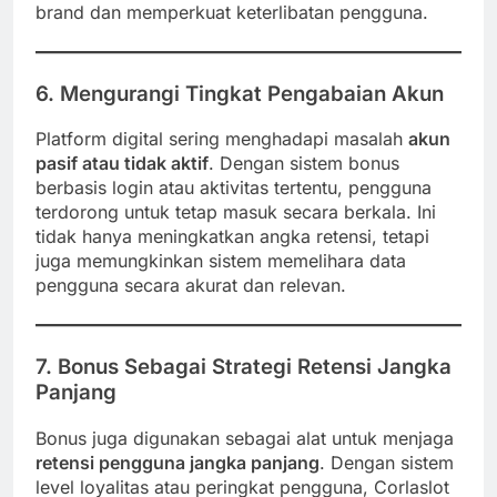
brand dan memperkuat keterlibatan pengguna.
6. Mengurangi Tingkat Pengabaian Akun
Platform digital sering menghadapi masalah
akun
pasif atau tidak aktif
. Dengan sistem bonus
berbasis login atau aktivitas tertentu, pengguna
terdorong untuk tetap masuk secara berkala. Ini
tidak hanya meningkatkan angka retensi, tetapi
juga memungkinkan sistem memelihara data
pengguna secara akurat dan relevan.
7. Bonus Sebagai Strategi Retensi Jangka
Panjang
Bonus juga digunakan sebagai alat untuk menjaga
retensi pengguna jangka panjang
. Dengan sistem
level loyalitas atau peringkat pengguna, Corlaslot