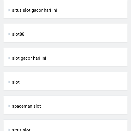
situs slot gacor hari ini
slot88
slot gacor hari ini
slot
spaceman slot
situs slot