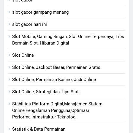
slot gacor gampang menang
slot gacor hari ini
Slot Mobile, Gaming Ringan, Slot Online Terpercaya, Tips
Bermain Slot, Hiburan Digital
Slot Online
Slot Online, Jackpot Besar, Permainan Gratis
Slot Online, Permainan Kasino, Judi Online
Slot Online, Strategi dan Tips Slot
Stabilitas Platform Digital,Manajemen Sistem
Online,Pengalaman Pengguna,Optimasi
Performa,Infrastruktur Teknologi
Statistik & Data Permainan