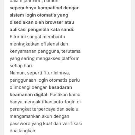
dalam platform, namun
sepenuhnya kompatibel dengan
sistem login otomatis yang
disediakan oleh browser atau
aplikasi pengelola kata sandi
.
Fitur ini sangat membantu
meningkatkan efisiensi dan
kenyamanan pengguna, terutama
yang sering mengakses platform
setiap hari.
Namun, seperti fitur lainnya,
penggunaan login otomatis perlu
diimbangi dengan
kesadaran
keamanan digital
. Pastikan kamu
hanya mengaktifkan auto-login di
perangkat terpercaya dan selalu
mengamankan akun dengan
password yang kuat dan verifikasi
dua langkah.