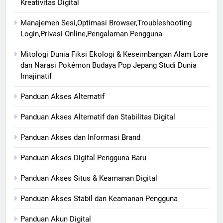
Kreativitas Digital
Manajemen Sesi,Optimasi Browser,Troubleshooting
Login,Privasi Online,Pengalaman Pengguna
Mitologi Dunia Fiksi Ekologi & Keseimbangan Alam Lore
dan Narasi Pokémon Budaya Pop Jepang Studi Dunia
Imajinatif
Panduan Akses Alternatif
Panduan Akses Alternatif dan Stabilitas Digital
Panduan Akses dan Informasi Brand
Panduan Akses Digital Pengguna Baru
Panduan Akses Situs & Keamanan Digital
Panduan Akses Stabil dan Keamanan Pengguna
Panduan Akun Digital