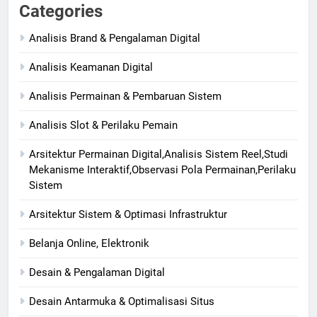
Categories
Analisis Brand & Pengalaman Digital
Analisis Keamanan Digital
Analisis Permainan & Pembaruan Sistem
Analisis Slot & Perilaku Pemain
Arsitektur Permainan Digital,Analisis Sistem Reel,Studi
Mekanisme Interaktif,Observasi Pola Permainan,Perilaku
Sistem
Arsitektur Sistem & Optimasi Infrastruktur
Belanja Online, Elektronik
Desain & Pengalaman Digital
Desain Antarmuka & Optimalisasi Situs