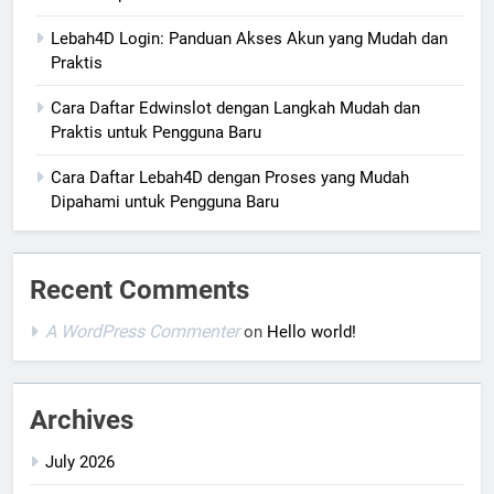
Lebah4D Login: Panduan Akses Akun yang Mudah dan
Praktis
Cara Daftar Edwinslot dengan Langkah Mudah dan
Praktis untuk Pengguna Baru
Cara Daftar Lebah4D dengan Proses yang Mudah
Dipahami untuk Pengguna Baru
Recent Comments
A WordPress Commenter
on
Hello world!
Archives
July 2026