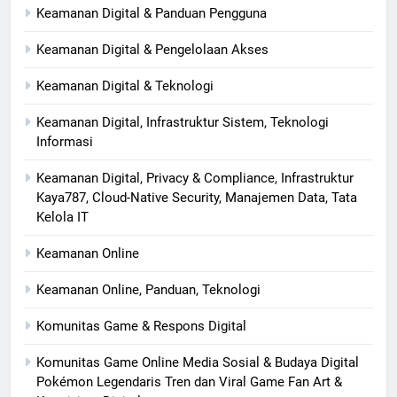
Keamanan Digital & Panduan Pengguna
Keamanan Digital & Pengelolaan Akses
Keamanan Digital & Teknologi
Keamanan Digital, Infrastruktur Sistem, Teknologi
Informasi
Keamanan Digital, Privacy & Compliance, Infrastruktur
Kaya787, Cloud-Native Security, Manajemen Data, Tata
Kelola IT
Keamanan Online
Keamanan Online, Panduan, Teknologi
Komunitas Game & Respons Digital
Komunitas Game Online Media Sosial & Budaya Digital
Pokémon Legendaris Tren dan Viral Game Fan Art &