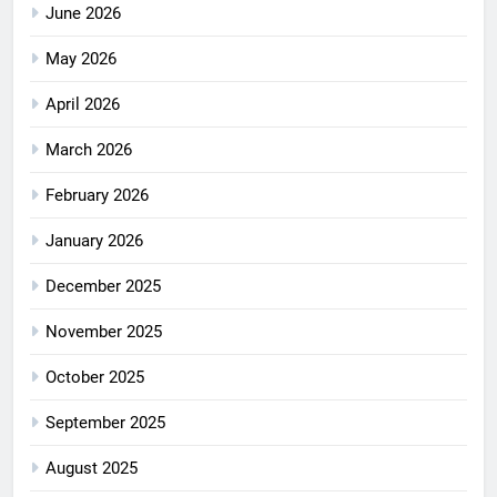
June 2026
May 2026
April 2026
March 2026
February 2026
January 2026
December 2025
November 2025
October 2025
September 2025
August 2025