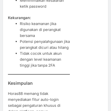
Meminimalkan kesalahan
ketik password
Kekurangan:
Risiko keamanan jika
digunakan di perangkat
bersama
Potensi penyalahgunaan jika
perangkat dicuri atau hilang
Tidak cocok untuk akun
dengan level keamanan
tinggi jika tanpa 2FA
Kesimpulan
Horas88 memang tidak
menyediakan fitur auto-login
sebagai pengaturan khusus di