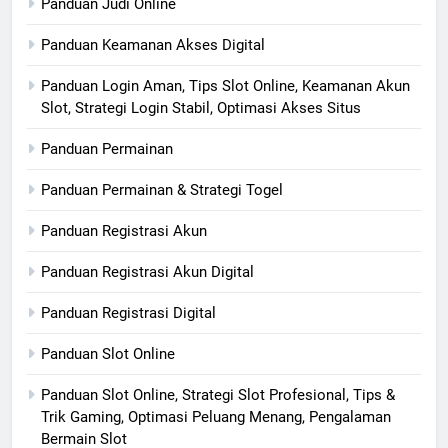
Panduan Judi Online
Panduan Keamanan Akses Digital
Panduan Login Aman, Tips Slot Online, Keamanan Akun
Slot, Strategi Login Stabil, Optimasi Akses Situs
Panduan Permainan
Panduan Permainan & Strategi Togel
Panduan Registrasi Akun
Panduan Registrasi Akun Digital
Panduan Registrasi Digital
Panduan Slot Online
Panduan Slot Online, Strategi Slot Profesional, Tips &
Trik Gaming, Optimasi Peluang Menang, Pengalaman
Bermain Slot