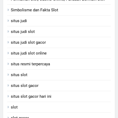
Simbolisme dan Fakta Slot
situs judi
situs judi slot
situs judi slot gacor
situs judi slot online
situs resmi terpercaya
situs slot
situs slot gacor
situs slot gacor hari ini
slot
slot gacor