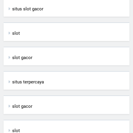
situs slot gacor
slot
slot gacor
situs terpercaya
slot gacor
slot