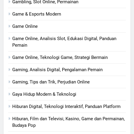
Gambling, Slot Online, Permainan
Game & Esports Modern
Game Online
Game Online, Analisis Slot, Edukasi Digital, Panduan
Pemain
Game Online, Teknologi Game, Strategi Bermain
Gaming, Analisis Digital, Pengalaman Pemain
Gaming, Tips dan Trik, Perjudian Online
Gaya Hidup Modern & Teknologi
Hiburan Digital, Teknologi Interaktif, Panduan Platform
Hiburan, Film dan Televisi, Kasino, Game dan Permainan,
Budaya Pop