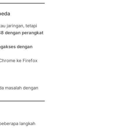
beda
u jaringan, tetapi
88 dengan perangkat
ngakses dengan
 Chrome ke Firefox
 ada masalah dengan
 beberapa langkah