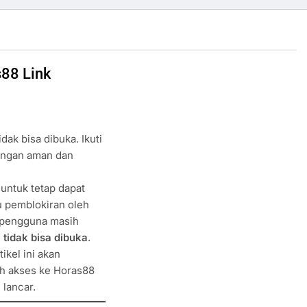
s88 Link
idak bisa dibuka. Ikuti
engan aman dan
 untuk tetap dapat
u pemblokiran oleh
g pengguna masih
8 tidak bisa dibuka
.
ikel ini akan
h akses ke Horas88
lancar.