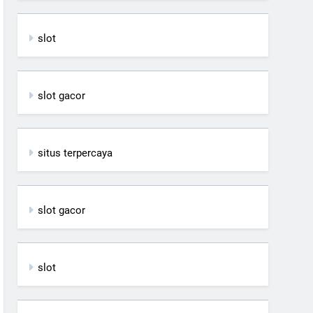
slot
slot gacor
situs terpercaya
slot gacor
slot