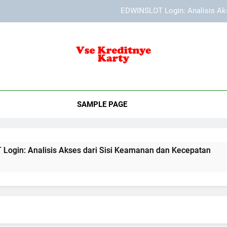
EDWINSLOT Login: Analisis Ak
Lebah4D Login: Pandua
Cara Daftar Edwinslot dengan Langkah M
 Kreditnye Karty
TIARA4D Link Alternatif deng
an Informasi Lengkap Mengenai Pilihan Kartu Kredit Terbaik D
Kreditnye Kar
EDWINSLOT Login: Analisis Ak
SAMPLE PAGE
Lebah4D Login: Pandua
Cara Daftar Edwinslot dengan Langkah M
sis Akses dari Sisi Keamanan dan Kecepatan
Lebah4D L
2 Months Ag