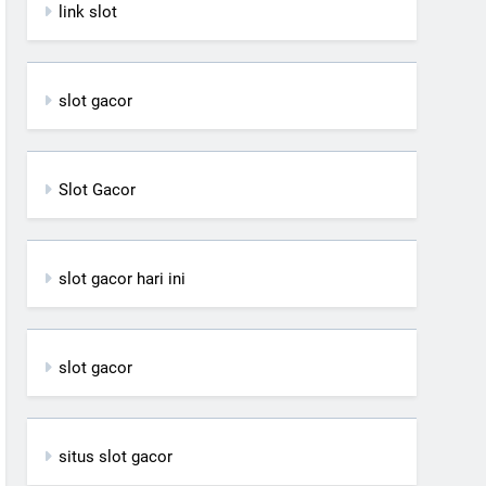
link slot
slot gacor
Slot Gacor
slot gacor hari ini
slot gacor
situs slot gacor