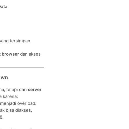
Data
.
 yang tersimpan.
t browser
dan akses
Down
a, tetapi dari
server
e karena:
menjadi overload.
k bisa diakses.
8.