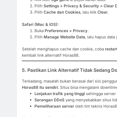
Pilih
Settings > Privacy & Security > Clear 
Pilih
Cache dan Cookies
, lalu klik
Clear
.
Safari (Mac & iOS):
Buka
Preferences > Privacy
.
Pilih
Manage Website Data
, lalu hapus data
Setelah menghapus cache dan cookie, coba
restar
kembali link alternatif Horas88.
5. Pastikan Link Alternatif Tidak Sedang 
Terkadang, masalah bukan berasal dari sisi penggun
Horas88 itu sendiri
. Situs bisa mengalami downtim
Lonjakan trafik yang tinggi
sehingga server 
Serangan DDoS
yang menyebabkan situs tida
Pemeliharaan server
oleh tim teknis Horas8