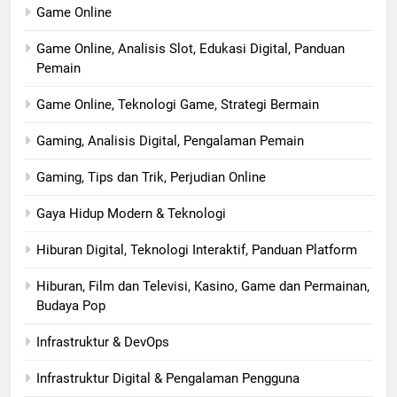
Game Online
Game Online, Analisis Slot, Edukasi Digital, Panduan
Pemain
Game Online, Teknologi Game, Strategi Bermain
Gaming, Analisis Digital, Pengalaman Pemain
Gaming, Tips dan Trik, Perjudian Online
Gaya Hidup Modern & Teknologi
Hiburan Digital, Teknologi Interaktif, Panduan Platform
Hiburan, Film dan Televisi, Kasino, Game dan Permainan,
Budaya Pop
Infrastruktur & DevOps
Infrastruktur Digital & Pengalaman Pengguna