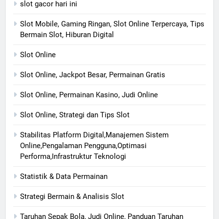
slot gacor hari ini
Slot Mobile, Gaming Ringan, Slot Online Terpercaya, Tips
Bermain Slot, Hiburan Digital
Slot Online
Slot Online, Jackpot Besar, Permainan Gratis
Slot Online, Permainan Kasino, Judi Online
Slot Online, Strategi dan Tips Slot
Stabilitas Platform Digital,Manajemen Sistem
Online,Pengalaman Pengguna,Optimasi
Performa,Infrastruktur Teknologi
Statistik & Data Permainan
Strategi Bermain & Analisis Slot
Taruhan Sepak Bola, Judi Online, Panduan Taruhan