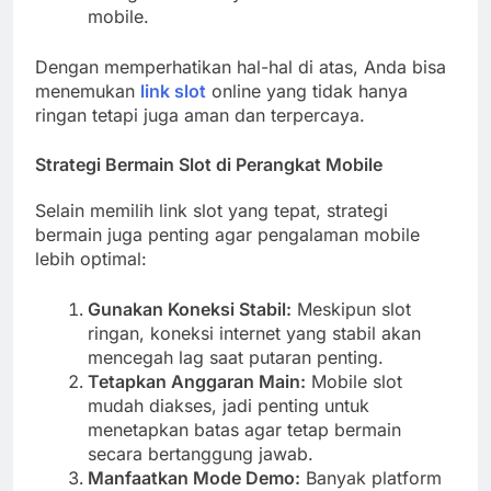
mobile.
Dengan memperhatikan hal-hal di atas, Anda bisa
menemukan
link slot
online yang tidak hanya
ringan tetapi juga aman dan terpercaya.
Strategi Bermain Slot di Perangkat Mobile
Selain memilih link slot yang tepat, strategi
bermain juga penting agar pengalaman mobile
lebih optimal:
Gunakan Koneksi Stabil:
Meskipun slot
ringan, koneksi internet yang stabil akan
mencegah lag saat putaran penting.
Tetapkan Anggaran Main:
Mobile slot
mudah diakses, jadi penting untuk
menetapkan batas agar tetap bermain
secara bertanggung jawab.
Manfaatkan Mode Demo:
Banyak platform