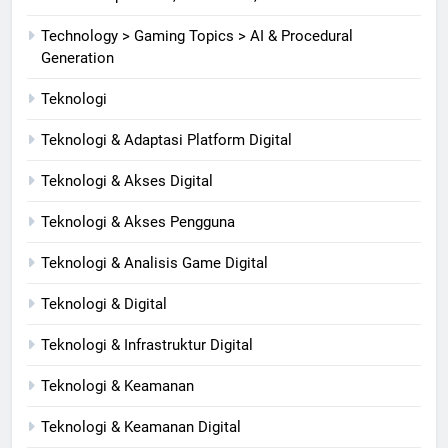
Technology > Gaming Topics > AI & Procedural
Generation
Teknologi
Teknologi & Adaptasi Platform Digital
Teknologi & Akses Digital
Teknologi & Akses Pengguna
Teknologi & Analisis Game Digital
Teknologi & Digital
Teknologi & Infrastruktur Digital
Teknologi & Keamanan
Teknologi & Keamanan Digital