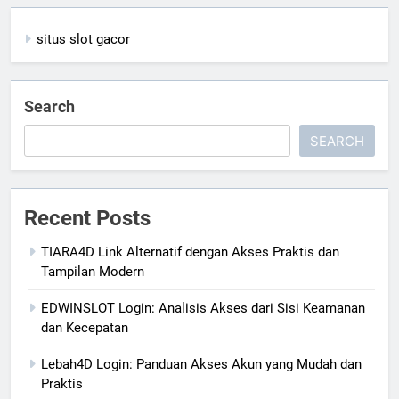
situs slot gacor
Search
SEARCH
Recent Posts
TIARA4D Link Alternatif dengan Akses Praktis dan
Tampilan Modern
EDWINSLOT Login: Analisis Akses dari Sisi Keamanan
dan Kecepatan
Lebah4D Login: Panduan Akses Akun yang Mudah dan
Praktis