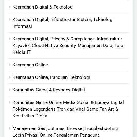
Keamanan Digital & Teknologi
Keamanan Digital, Infrastruktur Sistem, Teknologi
Informasi
Keamanan Digital, Privacy & Compliance, Infrastruktur
Kaya787, Cloud-Native Security, Manajemen Data, Tata
Kelola IT
Keamanan Online
Keamanan Online, Panduan, Teknologi
Komunitas Game & Respons Digital
Komunitas Game Online Media Sosial & Budaya Digital
Pokémon Legendaris Tren dan Viral Game Fan Art &
Kreativitas Digital
Manajemen Sesi,Optimasi Browser,Troubleshooting
Login,Privasi Online,Pengalaman Pengguna