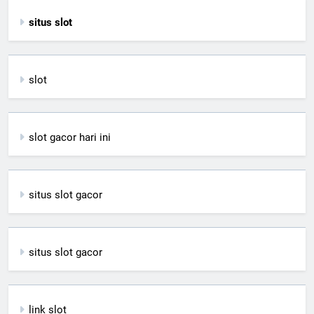
situs slot
slot
slot gacor hari ini
situs slot gacor
situs slot gacor
link slot