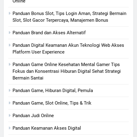
Online
Panduan Bonus Slot, Tips Login Aman, Strategi Bermain
Slot, Slot Gacor Terpercaya, Manajemen Bonus
Panduan Brand dan Akses Alternatif
Panduan Digital Keamanan Akun Teknologi Web Akses
Platform User Experience
Panduan Game Online Kesehatan Mental Gamer Tips
Fokus dan Konsentrasi Hiburan Digital Sehat Strategi
Bermain Santai
Panduan Game, Hiburan Digital, Pemula
Panduan Game, Slot Online, Tips & Trik
Panduan Judi Online
Panduan Keamanan Akses Digital