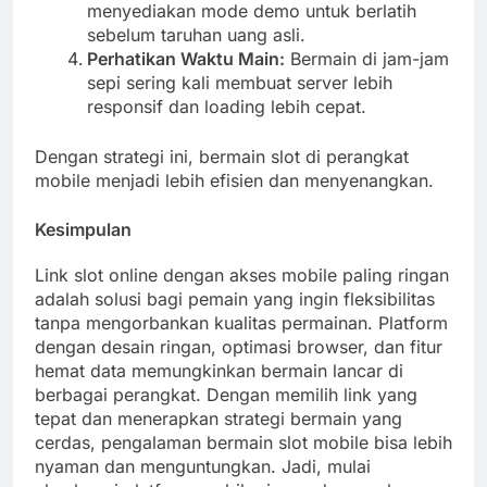
menyediakan mode demo untuk berlatih
sebelum taruhan uang asli.
Perhatikan Waktu Main:
Bermain di jam-jam
sepi sering kali membuat server lebih
responsif dan loading lebih cepat.
Dengan strategi ini, bermain slot di perangkat
mobile menjadi lebih efisien dan menyenangkan.
Kesimpulan
Link slot online dengan akses mobile paling ringan
adalah solusi bagi pemain yang ingin fleksibilitas
tanpa mengorbankan kualitas permainan. Platform
dengan desain ringan, optimasi browser, dan fitur
hemat data memungkinkan bermain lancar di
berbagai perangkat. Dengan memilih link yang
tepat dan menerapkan strategi bermain yang
cerdas, pengalaman bermain slot mobile bisa lebih
nyaman dan menguntungkan. Jadi, mulai