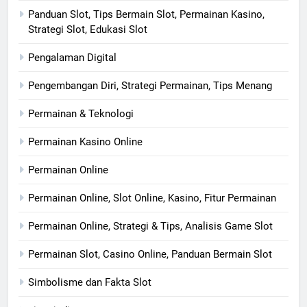
Panduan Slot, Tips Bermain Slot, Permainan Kasino,
Strategi Slot, Edukasi Slot
Pengalaman Digital
Pengembangan Diri, Strategi Permainan, Tips Menang
Permainan & Teknologi
Permainan Kasino Online
Permainan Online
Permainan Online, Slot Online, Kasino, Fitur Permainan
Permainan Online, Strategi & Tips, Analisis Game Slot
Permainan Slot, Casino Online, Panduan Bermain Slot
Simbolisme dan Fakta Slot