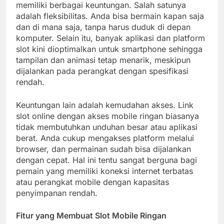
memiliki berbagai keuntungan. Salah satunya
adalah fleksibilitas. Anda bisa bermain kapan saja
dan di mana saja, tanpa harus duduk di depan
komputer. Selain itu, banyak aplikasi dan platform
slot kini dioptimalkan untuk smartphone sehingga
tampilan dan animasi tetap menarik, meskipun
dijalankan pada perangkat dengan spesifikasi
rendah.
Keuntungan lain adalah kemudahan akses. Link
slot online dengan akses mobile ringan biasanya
tidak membutuhkan unduhan besar atau aplikasi
berat. Anda cukup mengakses platform melalui
browser, dan permainan sudah bisa dijalankan
dengan cepat. Hal ini tentu sangat berguna bagi
pemain yang memiliki koneksi internet terbatas
atau perangkat mobile dengan kapasitas
penyimpanan rendah.
Fitur yang Membuat Slot Mobile Ringan