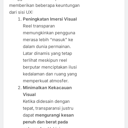
memberikan beberapa keuntungan
dari sisi UX:
Peningkatan Imersi Visual
Reel transparan
memungkinkan pengguna
merasa lebih “masuk” ke
dalam dunia permainan.
Latar dinamis yang tetap
terlihat meskipun reel
berputar menciptakan ilusi
kedalaman dan ruang yang
memperkuat atmosfer.
Minimalkan Kekacauan
Visual
Ketika didesain dengan
tepat, transparansi justru
dapat
mengurangi kesan
penuh dan berat pada