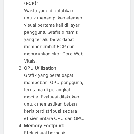
(FCP):
Waktu yang dibutuhkan
untuk menampilkan elemen
visual pertama kali di layar
pengguna. Grafis dinamis
yang terlalu berat dapat
memperlambat FCP dan
menurunkan skor Core Web
Vitals.
GPU Utilization:
Grafik yang berat dapat
membebani GPU pengguna,
terutama di perangkat
mobile. Evaluasi dilakukan
untuk memastikan beban
kerja terdistribusi secara
efisien antara CPU dan GPU.
Memory Footprint:
Efek visual berbasis