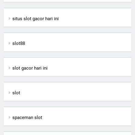
situs slot gacor hari ini
slot88
slot gacor hari ini
slot
spaceman slot