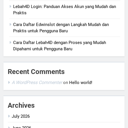
Lebah4D Login: Panduan Akses Akun yang Mudah dan
Praktis
Cara Daftar Edwinslot dengan Langkah Mudah dan
Praktis untuk Pengguna Baru
Cara Daftar Lebah4D dengan Proses yang Mudah
Dipahami untuk Pengguna Baru
Recent Comments
A WordPress Commenter
on
Hello world!
Archives
July 2026