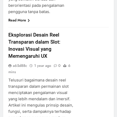
berorientasi pada pengalaman
pengguna tanpa batas.
Read More
Eksplorasi Desain Reel
Transparan dalam Slot:
Inovasi Visual yang
Memengaruhi UX
a65d88c
1 year ago
0
6
mins
Telusuri bagaimana desain reel
transparan dalam permainan slot
menciptakan pengalaman visual
yang lebih mendalam dan imersif.
Artikel ini mengulas prinsip desain,
fungsi, serta dampaknya terhadap