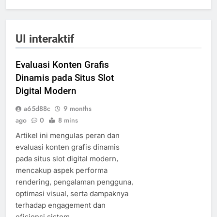
UI interaktif
Evaluasi Konten Grafis
Dinamis pada Situs Slot
Digital Modern
a65d88c
9 months
ago
0
8 mins
Artikel ini mengulas peran dan
evaluasi konten grafis dinamis
pada situs slot digital modern,
mencakup aspek performa
rendering, pengalaman pengguna,
optimasi visual, serta dampaknya
terhadap engagement dan
efisiensi sistem.