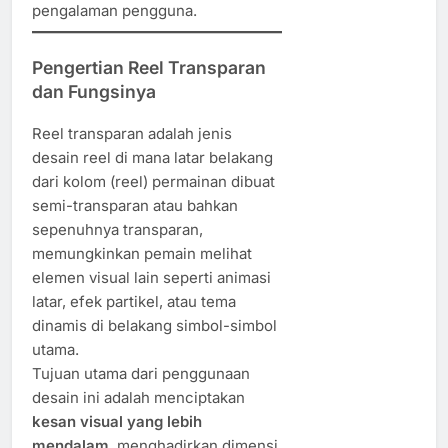
pengalaman pengguna.
Pengertian Reel Transparan
dan Fungsinya
Reel transparan adalah jenis
desain reel di mana latar belakang
dari kolom (reel) permainan dibuat
semi-transparan atau bahkan
sepenuhnya transparan,
memungkinkan pemain melihat
elemen visual lain seperti animasi
latar, efek partikel, atau tema
dinamis di belakang simbol-simbol
utama.
Tujuan utama dari penggunaan
desain ini adalah menciptakan
kesan visual yang lebih
mendalam
, menghadirkan dimensi