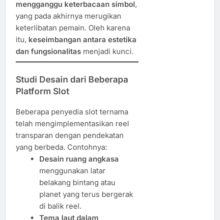
mengganggu keterbacaan simbol
,
yang pada akhirnya merugikan
keterlibatan pemain. Oleh karena
itu,
keseimbangan antara estetika
dan fungsionalitas
menjadi kunci.
Studi Desain dari Beberapa
Platform Slot
Beberapa penyedia slot ternama
telah mengimplementasikan reel
transparan dengan pendekatan
yang berbeda. Contohnya:
Desain ruang angkasa
menggunakan latar
belakang bintang atau
planet yang terus bergerak
di balik reel.
Tema laut dalam