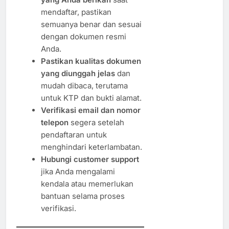
mendaftar, pastikan
semuanya benar dan sesuai
dengan dokumen resmi
Anda.
Pastikan kualitas dokumen
yang diunggah jelas
dan
mudah dibaca, terutama
untuk KTP dan bukti alamat.
Verifikasi email dan nomor
telepon
segera setelah
pendaftaran untuk
menghindari keterlambatan.
Hubungi customer support
jika Anda mengalami
kendala atau memerlukan
bantuan selama proses
verifikasi.