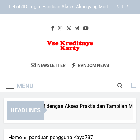
Skip
Lebah4D Login: Panduan Akses Akun yang Mudah
to
dan Praktis
content
Cara Daftar Edwinslot dengan Langkah Mudah
dan Praktis untuk Pengguna Baru
TIARA4D Link Alternatif dengan Akses Praktis
dan Tampilan Modern
EDWINSLOT Login: Analisis Akses dari Sisi
Keamanan dan Kecepatan
Vse Kreditnye
Dapatkan Informasi Lengkap Mengenai
Lebah4D Login: Panduan Akses Akun yang Mudah
NEWSLETTER
RANDOM NEWS
dan Praktis
Karty
Pilihan Kartu Kredit Terbaik Di Rusia.
Cara Daftar Edwinslot dengan Langkah Mudah
Panduan Aplikasi Dan Manfaat Kartu
dan Praktis untuk Pengguna Baru
MENU
Kredit Di Vse Kreditnye Karty.
 Link Alternatif dengan Akses Praktis dan Tampilan Modern
HEADLINES
Ago
Home
panduan pengguna Kaya787