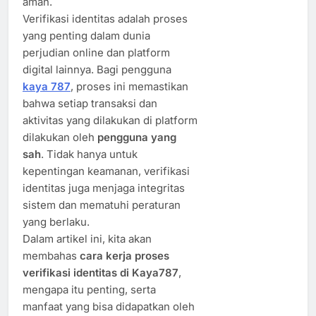
aman.
Verifikasi identitas adalah proses
yang penting dalam dunia
perjudian online dan platform
digital lainnya. Bagi pengguna
kaya 787
, proses ini memastikan
bahwa setiap transaksi dan
aktivitas yang dilakukan di platform
dilakukan oleh
pengguna yang
sah
. Tidak hanya untuk
kepentingan keamanan, verifikasi
identitas juga menjaga integritas
sistem dan mematuhi peraturan
yang berlaku.
Dalam artikel ini, kita akan
membahas
cara kerja proses
verifikasi identitas di Kaya787
,
mengapa itu penting, serta
manfaat yang bisa didapatkan oleh