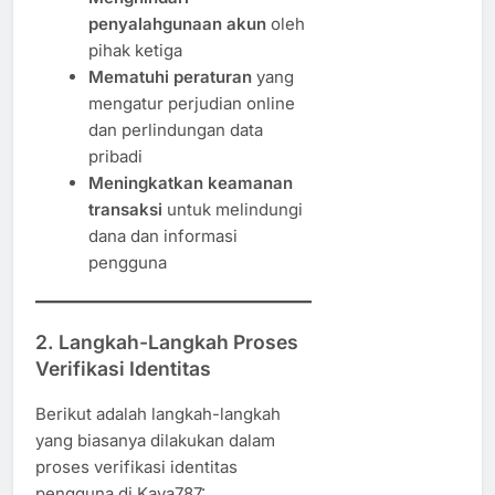
penyalahgunaan akun
oleh
pihak ketiga
Mematuhi peraturan
yang
mengatur perjudian online
dan perlindungan data
pribadi
Meningkatkan keamanan
transaksi
untuk melindungi
dana dan informasi
pengguna
2. Langkah-Langkah Proses
Verifikasi Identitas
Berikut adalah langkah-langkah
yang biasanya dilakukan dalam
proses verifikasi identitas
pengguna di Kaya787: