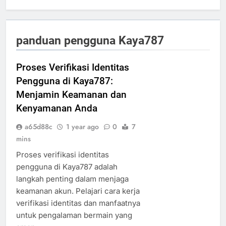
panduan pengguna Kaya787
Proses Verifikasi Identitas
Pengguna di Kaya787:
Menjamin Keamanan dan
Kenyamanan Anda
a65d88c
1 year ago
0
7
mins
Proses verifikasi identitas
pengguna di Kaya787 adalah
langkah penting dalam menjaga
keamanan akun. Pelajari cara kerja
verifikasi identitas dan manfaatnya
untuk pengalaman bermain yang