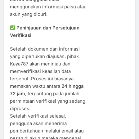
menggunakan informasi palsu atau
akun yang dicuri.
Peninjauan dan Persetujuan
Verifikasi
Setelah dokumen dan informasi
yang diperlukan diajukan, pihak
Kaya787 akan meninjau dan
memverifikasi keaslian data
tersebut. Proses ini biasanya
memakan waktu antara
24 hingga
72 jam
, tergantung pada jumlah
permintaan verifikasi yang sedang
diproses.
Setelah verifikasi selesai,
pengguna akan menerima
pemberitahuan melalui email atau
pesan di akun mereka mengenai