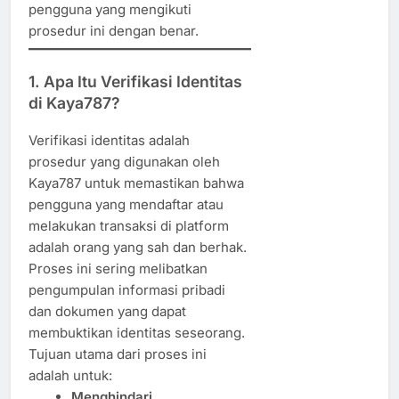
pengguna yang mengikuti
prosedur ini dengan benar.
1. Apa Itu Verifikasi Identitas
di Kaya787?
Verifikasi identitas adalah
prosedur yang digunakan oleh
Kaya787 untuk memastikan bahwa
pengguna yang mendaftar atau
melakukan transaksi di platform
adalah orang yang sah dan berhak.
Proses ini sering melibatkan
pengumpulan informasi pribadi
dan dokumen yang dapat
membuktikan identitas seseorang.
Tujuan utama dari proses ini
adalah untuk:
Menghindari