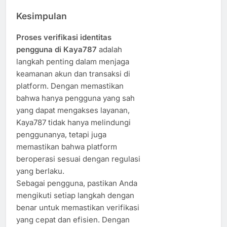
Kesimpulan
Proses verifikasi identitas
pengguna di Kaya787
adalah
langkah penting dalam menjaga
keamanan akun dan transaksi di
platform. Dengan memastikan
bahwa hanya pengguna yang sah
yang dapat mengakses layanan,
Kaya787 tidak hanya melindungi
penggunanya, tetapi juga
memastikan bahwa platform
beroperasi sesuai dengan regulasi
yang berlaku.
Sebagai pengguna, pastikan Anda
mengikuti setiap langkah dengan
benar untuk memastikan verifikasi
yang cepat dan efisien. Dengan