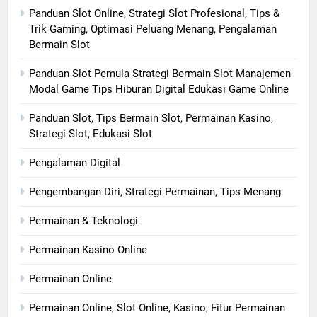
Panduan Slot Online, Strategi Slot Profesional, Tips &
Trik Gaming, Optimasi Peluang Menang, Pengalaman
Bermain Slot
Panduan Slot Pemula Strategi Bermain Slot Manajemen
Modal Game Tips Hiburan Digital Edukasi Game Online
Panduan Slot, Tips Bermain Slot, Permainan Kasino,
Strategi Slot, Edukasi Slot
Pengalaman Digital
Pengembangan Diri, Strategi Permainan, Tips Menang
Permainan & Teknologi
Permainan Kasino Online
Permainan Online
Permainan Online, Slot Online, Kasino, Fitur Permainan