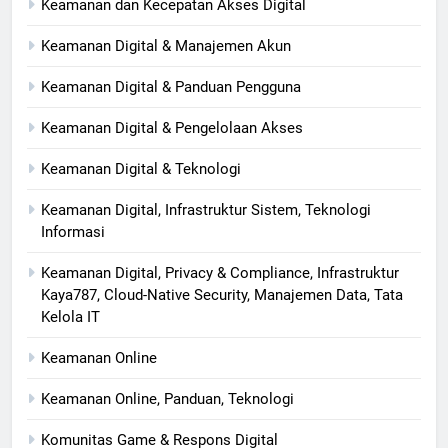
Keamanan dan Kecepatan Akses Digital
Keamanan Digital & Manajemen Akun
Keamanan Digital & Panduan Pengguna
Keamanan Digital & Pengelolaan Akses
Keamanan Digital & Teknologi
Keamanan Digital, Infrastruktur Sistem, Teknologi
Informasi
Keamanan Digital, Privacy & Compliance, Infrastruktur
Kaya787, Cloud-Native Security, Manajemen Data, Tata
Kelola IT
Keamanan Online
Keamanan Online, Panduan, Teknologi
Komunitas Game & Respons Digital