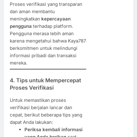
Proses verifikasi yang transparan
dan aman membantu
meningkatkan
kepercayaan
pengguna
terhadap platform.
Pengguna merasa lebih aman
karena mengetahui bahwa Kaya787
berkomitmen untuk melindungi
informasi pribadi dan transaksi
mereka.
4. Tips untuk Mempercepat
Proses Verifikasi
Untuk memastikan proses
verifikasi berjalan lancar dan
cepat, berikut beberapa tips yang
dapat Anda lakukan:
Periksa kembali informasi
yang Anda berikan
saat