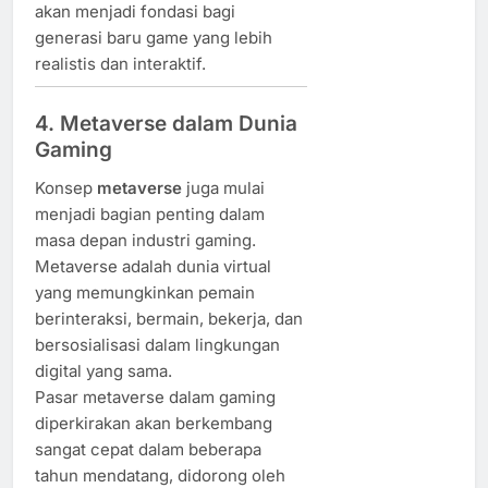
akan menjadi fondasi bagi
generasi baru game yang lebih
realistis dan interaktif.
4. Metaverse dalam Dunia
Gaming
Konsep
metaverse
juga mulai
menjadi bagian penting dalam
masa depan industri gaming.
Metaverse adalah dunia virtual
yang memungkinkan pemain
berinteraksi, bermain, bekerja, dan
bersosialisasi dalam lingkungan
digital yang sama.
Pasar metaverse dalam gaming
diperkirakan akan berkembang
sangat cepat dalam beberapa
tahun mendatang, didorong oleh