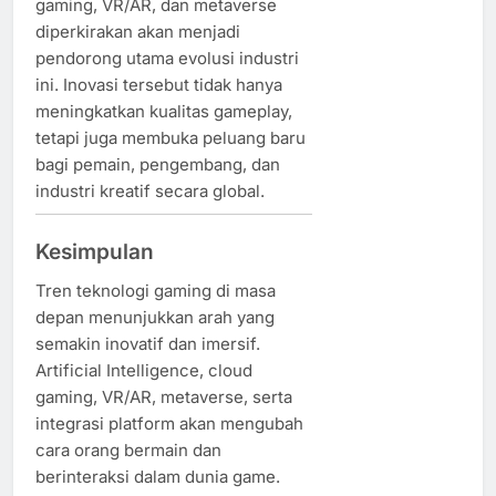
gaming, VR/AR, dan metaverse
diperkirakan akan menjadi
pendorong utama evolusi industri
ini. Inovasi tersebut tidak hanya
meningkatkan kualitas gameplay,
tetapi juga membuka peluang baru
bagi pemain, pengembang, dan
industri kreatif secara global.
Kesimpulan
Tren teknologi gaming di masa
depan menunjukkan arah yang
semakin inovatif dan imersif.
Artificial Intelligence, cloud
gaming, VR/AR, metaverse, serta
integrasi platform akan mengubah
cara orang bermain dan
berinteraksi dalam dunia game.