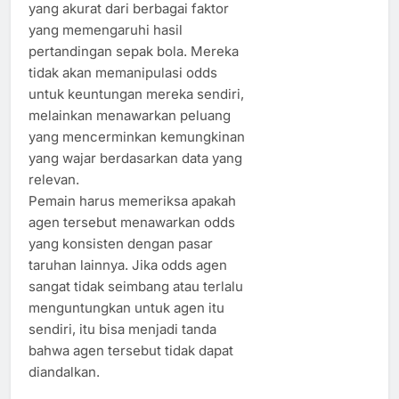
yang akurat dari berbagai faktor
yang memengaruhi hasil
pertandingan sepak bola. Mereka
tidak akan memanipulasi odds
untuk keuntungan mereka sendiri,
melainkan menawarkan peluang
yang mencerminkan kemungkinan
yang wajar berdasarkan data yang
relevan.
Pemain harus memeriksa apakah
agen tersebut menawarkan odds
yang konsisten dengan pasar
taruhan lainnya. Jika odds agen
sangat tidak seimbang atau terlalu
menguntungkan untuk agen itu
sendiri, itu bisa menjadi tanda
bahwa agen tersebut tidak dapat
diandalkan.