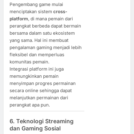
Pengembang game mulai
menciptakan sistem
cross-
platform
, di mana pemain dari
perangkat berbeda dapat bermain
bersama dalam satu ekosistem
yang sama. Hal ini membuat
pengalaman gaming menjadi lebih
fleksibel dan memperluas
komunitas pemain.
Integrasi platform ini juga
memungkinkan pemain
menyimpan progres permainan
secara online sehingga dapat
melanjutkan permainan dari
perangkat apa pun.
6. Teknologi Streaming
dan Gaming Sosial