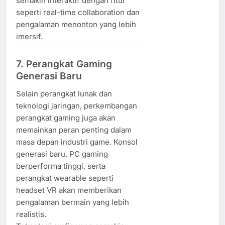
semakin interaktif dengan fitur
seperti real-time collaboration dan
pengalaman menonton yang lebih
imersif.
7. Perangkat Gaming
Generasi Baru
Selain perangkat lunak dan
teknologi jaringan, perkembangan
perangkat gaming juga akan
memainkan peran penting dalam
masa depan industri game. Konsol
generasi baru, PC gaming
berperforma tinggi, serta
perangkat wearable seperti
headset VR akan memberikan
pengalaman bermain yang lebih
realistis.