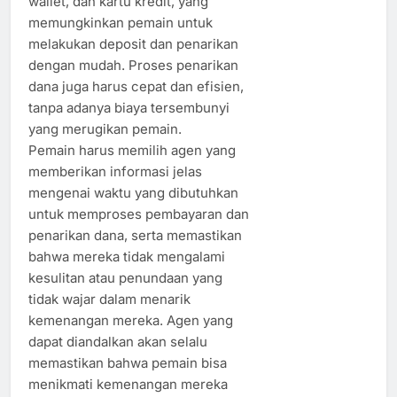
wallet, dan kartu kredit, yang
memungkinkan pemain untuk
melakukan deposit dan penarikan
dengan mudah. Proses penarikan
dana juga harus cepat dan efisien,
tanpa adanya biaya tersembunyi
yang merugikan pemain.
Pemain harus memilih agen yang
memberikan informasi jelas
mengenai waktu yang dibutuhkan
untuk memproses pembayaran dan
penarikan dana, serta memastikan
bahwa mereka tidak mengalami
kesulitan atau penundaan yang
tidak wajar dalam menarik
kemenangan mereka. Agen yang
dapat diandalkan akan selalu
memastikan bahwa pemain bisa
menikmati kemenangan mereka