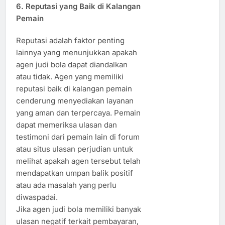
6.
Reputasi yang Baik di Kalangan
Pemain
Reputasi adalah faktor penting
lainnya yang menunjukkan apakah
agen judi bola dapat diandalkan
atau tidak. Agen yang memiliki
reputasi baik di kalangan pemain
cenderung menyediakan layanan
yang aman dan terpercaya. Pemain
dapat memeriksa ulasan dan
testimoni dari pemain lain di forum
atau situs ulasan perjudian untuk
melihat apakah agen tersebut telah
mendapatkan umpan balik positif
atau ada masalah yang perlu
diwaspadai.
Jika agen judi bola memiliki banyak
ulasan negatif terkait pembayaran,