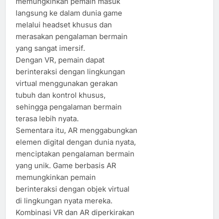
memungkinkan pemain masuk
langsung ke dalam dunia game
melalui headset khusus dan
merasakan pengalaman bermain
yang sangat imersif.
Dengan VR, pemain dapat
berinteraksi dengan lingkungan
virtual menggunakan gerakan
tubuh dan kontrol khusus,
sehingga pengalaman bermain
terasa lebih nyata.
Sementara itu, AR menggabungkan
elemen digital dengan dunia nyata,
menciptakan pengalaman bermain
yang unik. Game berbasis AR
memungkinkan pemain
berinteraksi dengan objek virtual
di lingkungan nyata mereka.
Kombinasi VR dan AR diperkirakan