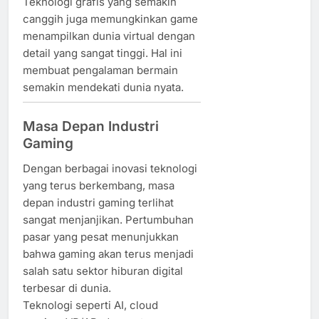
Teknologi grafis yang semakin
canggih juga memungkinkan game
menampilkan dunia virtual dengan
detail yang sangat tinggi. Hal ini
membuat pengalaman bermain
semakin mendekati dunia nyata.
Masa Depan Industri
Gaming
Dengan berbagai inovasi teknologi
yang terus berkembang, masa
depan industri gaming terlihat
sangat menjanjikan. Pertumbuhan
pasar yang pesat menunjukkan
bahwa gaming akan terus menjadi
salah satu sektor hiburan digital
terbesar di dunia.
Teknologi seperti AI, cloud