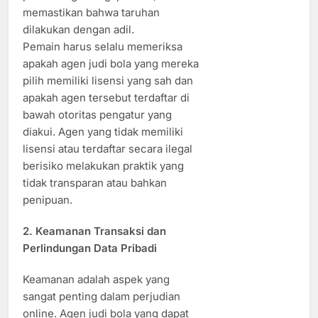
memastikan bahwa taruhan
dilakukan dengan adil.
Pemain harus selalu memeriksa
apakah agen judi bola yang mereka
pilih memiliki lisensi yang sah dan
apakah agen tersebut terdaftar di
bawah otoritas pengatur yang
diakui. Agen yang tidak memiliki
lisensi atau terdaftar secara ilegal
berisiko melakukan praktik yang
tidak transparan atau bahkan
penipuan.
2.
Keamanan Transaksi dan
Perlindungan Data Pribadi
Keamanan adalah aspek yang
sangat penting dalam perjudian
online. Agen judi bola yang dapat