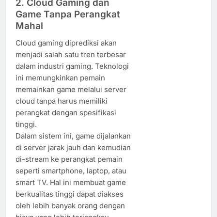
2. Cloud Gaming dan
Game Tanpa Perangkat
Mahal
Cloud gaming diprediksi akan
menjadi salah satu tren terbesar
dalam industri gaming. Teknologi
ini memungkinkan pemain
memainkan game melalui server
cloud tanpa harus memiliki
perangkat dengan spesifikasi
tinggi.
Dalam sistem ini, game dijalankan
di server jarak jauh dan kemudian
di-stream ke perangkat pemain
seperti smartphone, laptop, atau
smart TV. Hal ini membuat game
berkualitas tinggi dapat diakses
oleh lebih banyak orang dengan