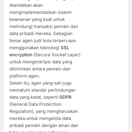
diandalkan akan
mengimplementasikan sistem
keamanan yang kuat untuk
melindungi transaksi pemain dan
data pribadi mereka. Sebagian
besar agen judi bola terpercaya
menggunakan teknologi
SSL
encryption
(Secure Socket Layer)
untuk mengenkripsi data yang
dikirimkan antara pemain dan
platform agen.
Selain itu, agen yang sah juga
mematuhi standar perlindungan
data yang ketat, seperti
GDPR
(General Data Protection
Regulation), yang mengharuskan
mereka untuk mengelola data
pribadi pemain dengan aman dan